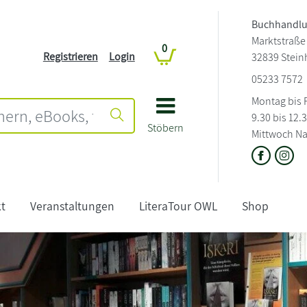
Buchhandlu
Marktstraße
0
Registrieren
Login
32839 Stei
05233 7572
Montag bis 
9.30 bis 12.
Stöbern
Mittwoch Na
t
Veranstaltungen
LiteraTour OWL
Shop