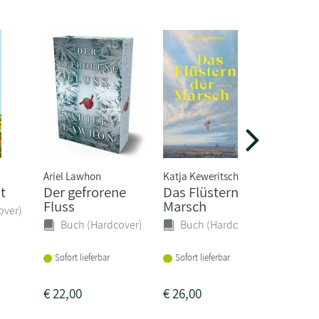
Ariel Lawhon
Katja Keweritsch
Susanne
t
Der gefrorene
Das Flüstern der
Du mu
Fluss
Marsch
Hand 
over)
halten
Buch (Hardcover)
Buch (Hardcover)
Buc
Sofort lieferbar
Sofort lieferbar
Sofort
€
22,00
€
26,00
€
24,0