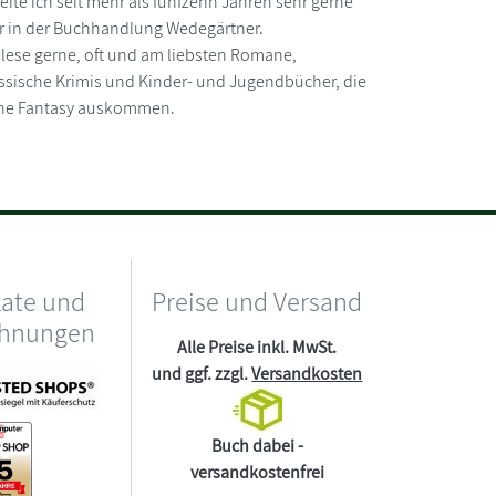
eite ich seit mehr als fünfzehn Jahren sehr gerne
r in der Buchhandlung Wedegärtner.
 lese gerne, oft und am liebsten Romane,
ssische Krimis und Kinder- und Jugendbücher, die
ne Fantasy auskommen.
kate und
Preise und Versand
chnungen
Alle Preise inkl. MwSt.
und ggf. zzgl.
Versandkosten
Buch dabei -
versandkostenfrei