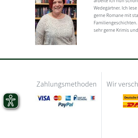
arbeite ich nun scho
Wedegärtner. Ich lese 
gerne Romane mit st
Familiengeschichten. S
sehr gerne Krimis un
Zahlungsmethoden
Wir versc