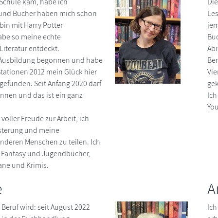
 Schule kam, habe ich
Die
 und Bücher haben mich schon
Les
bin mit Harry Potter
jem
be so meine echte
Bu
 Literatur entdeckt.
Abi
 Ausbildung begonnen und habe
Ber
tationen 2012 mein Glück hier
Vie
gefunden. Seit Anfang 2020 darf
gek
nnen und das ist ein ganz
Ich
You
oller Freude zur Arbeit, ich
isterung und meine
anderen Menschen zu teilen. Ich
n Fantasy und Jugendbücher,
ne und Krimis.
e
A
eruf wird: seit August 2022
Ich