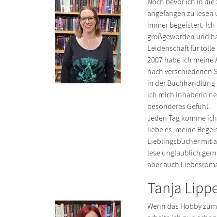
Noch bevor ich in die
angefangen zu lesen
immer begeistert. Ich 
großgeworden und ha
Leidenschaft für tolle
2007 habe ich meine
nach verschiedenen S
in der Buchhandlung 
ich mich Inhaberin ne
besonderes Gefühl.
Jeden Tag komme ich v
liebe es, meine Bege
Lieblingsbücher mit 
lese unglaublich ger
aber auch Liebesroma
Tanja Lipp
Wenn das Hobby zum B