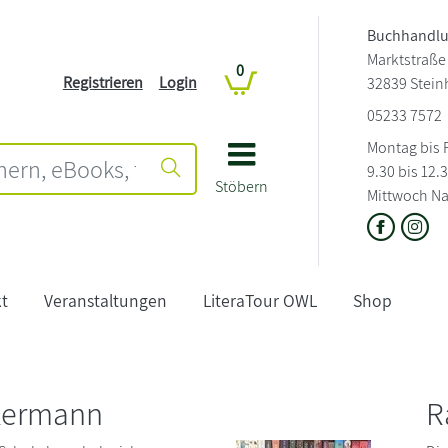
Buchhandlu
Marktstraße
0
Registrieren
Login
32839 Stei
05233 7572
Montag bis 
9.30 bis 12.
Stöbern
Mittwoch Na
t
Veranstaltungen
LiteraTour OWL
Shop
ikermann
R