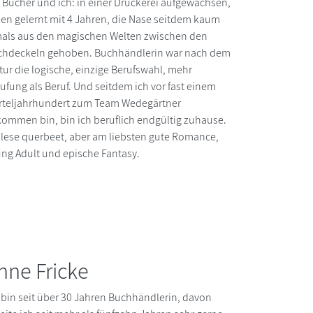
 Bücher und ich: in einer Druckerei aufgewachsen,
en gelernt mit 4 Jahren, die Nase seitdem kaum
als aus den magischen Welten zwischen den
chdeckeln gehoben. Buchhändlerin war nach dem
tur die logische, einzige Berufswahl, mehr
ufung als Beruf. Und seitdem ich vor fast einem
rteljahrhundert zum Team Wedegärtner
ommen bin, bin ich beruflich endgültig zuhause.
 lese querbeet, aber am liebsten gute Romance,
ng Adult und epische Fantasy.
nne Fricke
 bin seit über 30 Jahren Buchhändlerin, davon