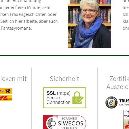
n in der Buchhandlung
arb
in jeder freien Minute, sehr
hie
arken Frauengeschichten oder
Ich
eit ich hier arbeite, aber auch
kla
d Fantasyromane.
oh
hicken mit
Sicherheit
Zertifi
Auszei