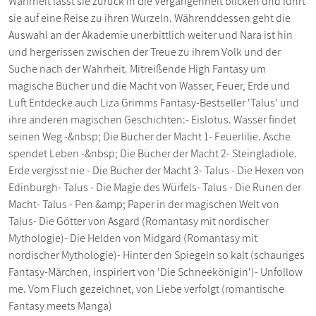
Wahrheit lässt sie zurück in die Vergangenheit blicken und führt
sie auf eine Reise zu ihren Wurzeln. Währenddessen geht die
Auswahl an der Akademie unerbittlich weiter und Nara ist hin
und hergerissen zwischen der Treue zu ihrem Volk und der
Suche nach der Wahrheit. Mitreißende High Fantasy um
magische Bücher und die Macht von Wasser, Feuer, Erde und
Luft Entdecke auch Liza Grimms Fantasy-Bestseller 'Talus' und
ihre anderen magischen Geschichten:- Eislotus. Wasser findet
seinen Weg -&nbsp; Die Bücher der Macht 1- Feuerlilie. Asche
spendet Leben -&nbsp; Die Bücher der Macht 2- Steingladiole.
Erde vergisst nie - Die Bücher der Macht 3- Talus - Die Hexen von
Edinburgh- Talus - Die Magie des Würfels- Talus - Die Runen der
Macht- Talus - Pen &amp; Paper in der magischen Welt von
Talus- Die Götter von Asgard (Romantasy mit nordischer
Mythologie)- Die Helden von Midgard (Romantasy mit
nordischer Mythologie)- Hinter den Spiegeln so kalt (schauriges
Fantasy-Märchen, inspiriert von 'Die Schneekönigin')- Unfollow
me. Vom Fluch gezeichnet, von Liebe verfolgt (romantische
Fantasy meets Manga)