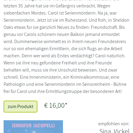
letzten 35 Jahre hat sie im Gefängnis verbracht. Wegen
siebenfachen Mordes. Carol ist Serienmörderin. Na ja, war
Serienmörderin. Jetzt ist sie im Ruhestand. Und froh, in Sheldon
Oaks etwas für sie gänzlich Neues zu finden: Freundschaft. Bis
genau vor Carols schönem neuen Balkon jemand ermordet
wird. Dummerweise wimmelt es in ihrem neuen Freundeskreis
nur so von ehemaligen Ermittlern, die sich flugs an die Arbeit
machen. Denn wer wird als Erstes verdächtigt? Carol natürlich.
Wenn sie ihre neu gefundene Freiheit und ihre Freunde
behalten will, muss sie ihre Unschuld beweisen. Und zwar
schnell. Eine Innenministerin, ein Kriminalkommissar, eine
Pathologin und eine Serienmörderin im Seniorenheim - Bühne
frei für Carol und ihre Ermittlungstruppe der besonderen Art!
€ 16,00*
zum Produkt
empfohlen von:
Sina Jöckel