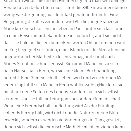
Kirchturm windschief in den Himmel ragt und man sein baldiges
Herabstürzen befürchten muss, stört die 390 Einwohner ebenso
wenig wie die gehörig aus dem Takt geratene Turmuhr. Eine
Begegnung, die alles verändern wird Als die junge Französin
Marie kurzentschlossen ihr Leben in Paris hinter sich lässt und
zu einer Reise mit unbekanntem Ziel aufbricht, ahnt sie nicht,
dass sie bald an diesem bemerkenswerten Ort ankommen wird.
Im Zug begegnet sie Jónína, einer Isländerin, die Menschen mit
ungewöhnlicher Klarheit zu lesen vermag und somit auch
Maries Situation schnell erfasst. Sie nimmt Marie mit zu sich
nach Hause, nach Redu, wo sie eine kleine Buchhandlung
betreibt. Eine Gemeinschaft, liebenswert und verschroben Mit
jedem Tag fühlt sich Marie in Redu wohler. &nbsp;Hier lernt sie
nicht nur neue Seiten des Lebens, sondern auch sich selbst
kennen. Und sie trifft auf eine ganz besondere Gemeinschaft.
Wenn eine Freundschaft zur Rettung wird Als der Frühling
vollends Einzug hält, wird nicht nur die Natur zu neuer Blüte
erweckt, sondern es werden Veränderungen in Gang gesetzt,
denen sich selbst die mürrische Mathilde nicht entziehen kann