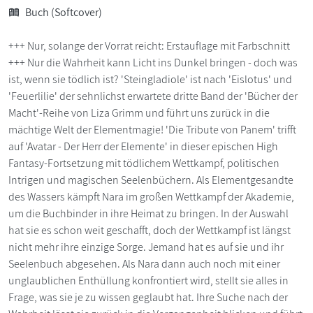
Buch (Softcover)
+++ Nur, solange der Vorrat reicht: Erstauflage mit Farbschnitt
+++ Nur die Wahrheit kann Licht ins Dunkel bringen - doch was
ist, wenn sie tödlich ist? 'Steingladiole' ist nach 'Eislotus' und
'Feuerlilie' der sehnlichst erwartete dritte Band der 'Bücher der
Macht'-Reihe von Liza Grimm und führt uns zurück in die
mächtige Welt der Elementmagie! 'Die Tribute von Panem' trifft
auf 'Avatar - Der Herr der Elemente' in dieser epischen High
Fantasy-Fortsetzung mit tödlichem Wettkampf, politischen
Intrigen und magischen Seelenbüchern. Als Elementgesandte
des Wassers kämpft Nara im großen Wettkampf der Akademie,
um die Buchbinder in ihre Heimat zu bringen. In der Auswahl
hat sie es schon weit geschafft, doch der Wettkampf ist längst
nicht mehr ihre einzige Sorge. Jemand hat es auf sie und ihr
Seelenbuch abgesehen. Als Nara dann auch noch mit einer
unglaublichen Enthüllung konfrontiert wird, stellt sie alles in
Frage, was sie je zu wissen geglaubt hat. Ihre Suche nach der