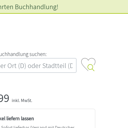
hrten
Buchhandlung!
‍u‍c‍h‍h‍a‍n‍d‍l‍u‍n‍g‍ ‍s‍u‍c‍h‍e‍n‍:‍
,99
inkl. MwSt.
kel liefern lassen
Sofort lieferbar
(Versand mit Deutscher