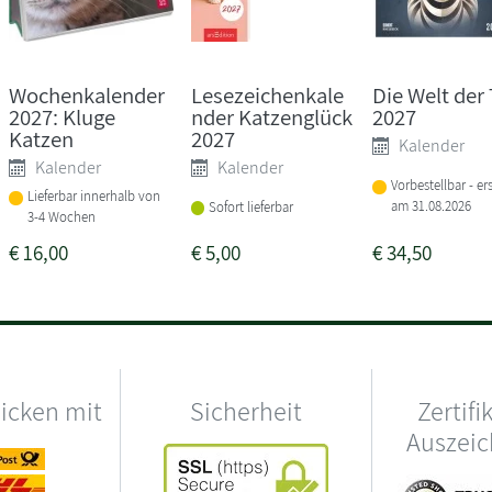
Wochenkalender
Lesezeichenkale
Die Welt der 
2027: Kluge
nder Katzenglück
2027
Katzen
2027
Kalender
Kalender
Kalender
Vorbestellbar - er
Lieferbar innerhalb von
am 31.08.2026
Sofort lieferbar
3-4 Wochen
€
16,00
€
5,00
€
34,50
hicken mit
Sicherheit
Zertifi
Auszei