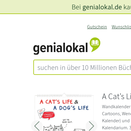
Bei
genialokal.de
kau
Gutschein
Wunschli
A Cat's L
Wandkalender 
Cartoons, Wen
Kalender) und 
Kalendarium. 34
Zurück
Weiter