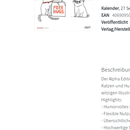
Kalender
, 27 S
EAN
4069095
Veröffentlicht
Verlag/Herstel
Beschreibu
Der Alpha Edit
Katzen und Hun
witzigen Illus
Highlights:
- Humorvolles
- Flexible Nut
- Übersichtlic
- Hochwertige V