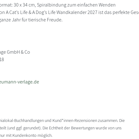
Format: 30 x 34 cm, Spiralbindung zum einfachen Wenden
ion A Cat’s Life & A Dog’s Life Wandkalender 2027 ist das perfekte 
anze Jahr für tierische Freude.
age GmbH & Co
18
eumann-verlage.de
enialokal-Buchhandlungen und Kund*innen-Rezensionen zusammen. Die
ilt (und ggf. gerundet). Die Echtheit der Bewertungen wurde von uns
 nur mit Kundenkonto möglich.