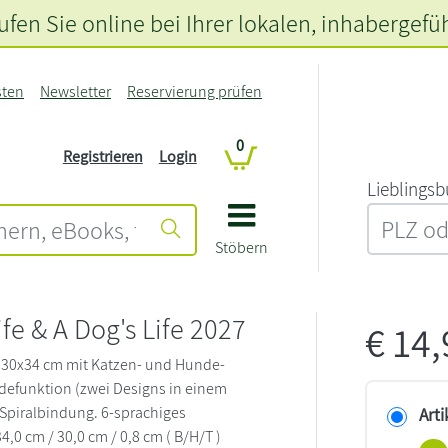
fen Sie online bei Ihrer lokalen
, inhabergefü
sten
Newsletter
Reservierung prüfen
0
Registrieren
Login
L‍i‍e‍b‍l‍i‍n‍g‍s‍b
Stöbern
ife & A Dog's Life 2027
€
14
30x34 cm mit Katzen- und Hunde-
defunktion (zwei Designs in einem
Spiralbindung. 6-sprachiges
Arti
,0 cm / 30,0 cm / 0,8 cm ( B/H/T )