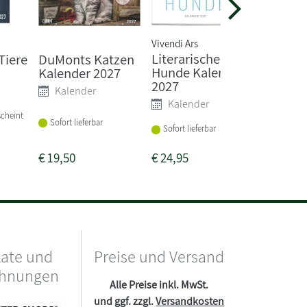
Vivendi Ars
Literarischer
Tiere
DuMonts Katzen
Hühner
Hunde Kalender
Kalender 2027
Kale
2027
Kalender
Kalender
Vorbeste
scheint
am 31.0
Sofort lieferbar
Sofort lieferbar
€
19,50
€
24,95
€
7,99
kate und
Preise und Versand
chnungen
Alle Preise inkl. MwSt.
und ggf. zzgl.
Versandkosten