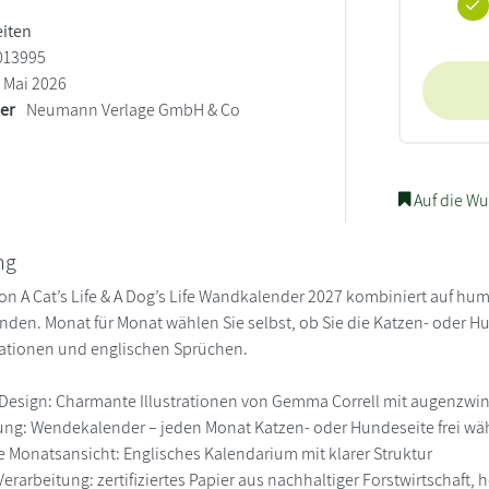
eiten
013995
Mai 2026
ler
Neumann Verlage GmbH & Co
Auf die Wu
ng
ion A Cat’s Life & A Dog’s Life Wandkalender 2027 kombiniert auf h
den. Monat für Monat wählen Sie selbst, ob Sie die Katzen- oder H
trationen und englischen Sprüchen.
 Design: Charmante Illustrationen von Gemma Correll mit augenzw
zung: Wendekalender – jeden Monat Katzen- oder Hundeseite frei wä
he Monatsansicht: Englisches Kalendarium mit klarer Struktur
erarbeitung: zertifiziertes Papier aus nachhaltiger Forstwirtschaft, 