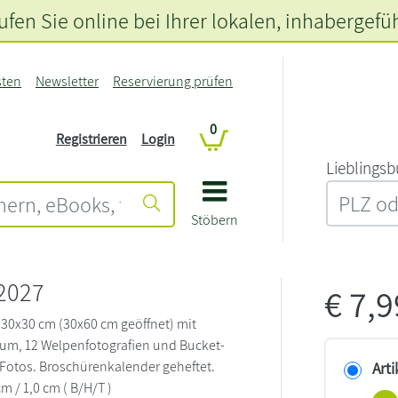
fen Sie online bei Ihrer lokalen
, inhabergefü
sten
Newsletter
Reservierung prüfen
0
Registrieren
Login
L‍i‍e‍b‍l‍i‍n‍g‍s‍b
Stöbern
2027
€
7,
30x30 cm (30x60 cm geöffnet) mit
um, 12 Welpenfotografien und Bucket-
e Fotos. Broschürenkalender geheftet.
Arti
cm / 1,0 cm ( B/H/T )