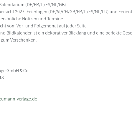
 Kalendarium (DE/FR/IT/ES/NL/GB)
übersicht 2027, Feiertagen (DE/AT/CH/GB/FR/IT/ES/NL/LU) und Ferie
r persönliche Notizen und Termine
cht vom Vor- und Folgemonat auf jeder Seite
nd Bildkalender ist ein dekorativer Blickfang und eine perfekte Ges
 zum Verschenken.
age GmbH & Co
18
eumann-verlage.de