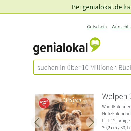
Bei
genialokal.de
kau
Gutschein
Wunschli
Welpen 
Wandkalender 
Notizkalendari
List. 12 farbig
Zurück
Weiter
30,2 cm / 30,1 