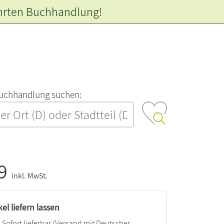
hrten
Buchhandlung!
‍u‍c‍h‍h‍a‍n‍d‍l‍u‍n‍g‍ ‍s‍u‍c‍h‍e‍n‍:‍
99
inkl. MwSt.
kel liefern lassen
Sofort lieferbar
(Versand mit Deutscher