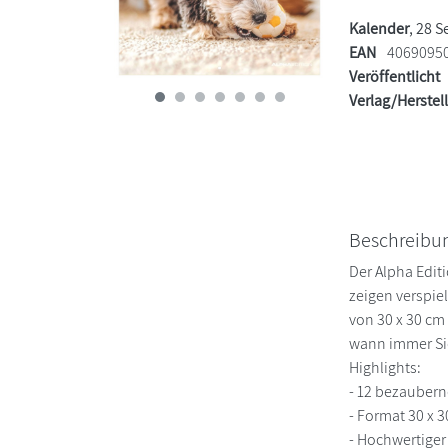
Kalender
, 28 S
EAN
4069095
Veröffentlicht
Verlag/Herstel
Beschreibu
Der Alpha Edit
zeigen verspi
von 30 x 30 cm
wann immer Si
Highlights:
- 12 bezauber
- Format 30 x 3
- Hochwertiger 