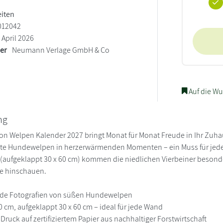
eiten
012042
April 2026
ler
Neumann Verlage GmbH & Co
Auf die Wu
ng
ion Welpen Kalender 2027 bringt Monat für Monat Freude in Ihr Zuha
elte Hundewelpen in herzerwärmenden Momenten – ein Muss für jed
 (aufgeklappt 30 x 60 cm) kommen die niedlichen Vierbeiner besonde
e hinschauen.
nde Fotografien von süßen Hundewelpen
0 cm, aufgeklappt 30 x 60 cm – ideal für jede Wand
Druck auf zertifiziertem Papier aus nachhaltiger Forstwirtschaft