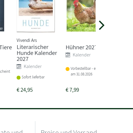
Vivendi Ars
Literarischer
Tiere
Hühner 2027
Der po
Hunde Kalender
Katzen
Kalender
2027
2027
Kalender
Kale
Vorbestellbar - erscheint
scheint
am 31.08.2026
Lieferba
Sofort lieferbar
3-4 Woc
€
24,95
€
7,99
€
7,99
kate und
Preise und Versand