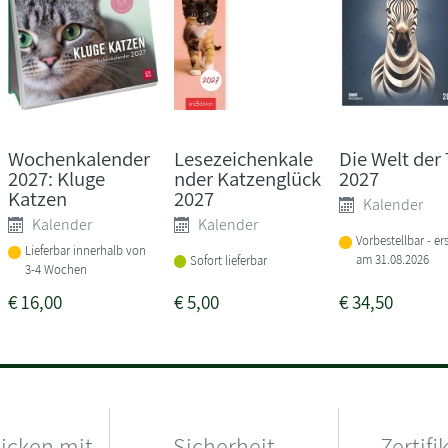
Wochenkalender
Lesezeichenkale
Die Welt der 
2027: Kluge
nder Katzenglück
2027
Katzen
2027
Kalender
Kalender
Kalender
Vorbestellbar - er
Lieferbar innerhalb von
am 31.08.2026
Sofort lieferbar
3-4 Wochen
€
16,00
€
5,00
€
34,50
hicken mit
Sicherheit
Zertifi