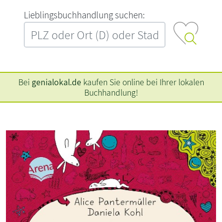
L‍i‍e‍b‍l‍i‍n‍g‍s‍b‍u‍c‍h‍h‍a‍n‍d‍l‍u‍n‍g‍ ‍s‍u‍c‍h‍e‍n‍:‍
Bei
genialokal.de
kaufen Sie online bei Ihrer lokalen
Buchhandlung!