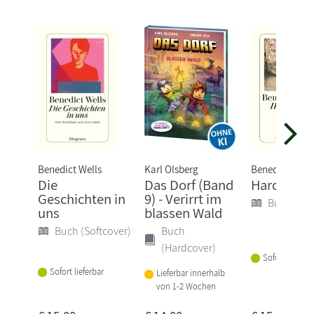
Benedict Wells
Karl Olsberg
Benedict Well
Die
Das Dorf (Band
Hard Land
Geschichten in
9) - Verirrt im
Buch (Sof
uns
blassen Wald
Buch (Softcover)
Buch
(Hardcover)
Sofort lieferba
Sofort lieferbar
Lieferbar innerhalb
von 1-2 Wochen