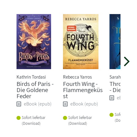
Kathrin Tordasi
Rebecca Yarros
Sarah J. Maas
Birds of Paris -
Fourth Wing -
Throne of 
Die Goldene
Flammengeküs
- Die Erwä
Feder
st
eBook (e
eBook (epub)
eBook (epub)
Sofort lieferba
Sofort lieferbar
Sofort lieferbar
(Download)
(Download)
(Download)