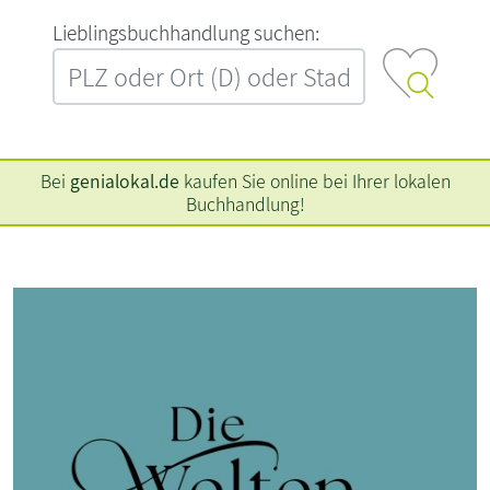
L‍i‍e‍b‍l‍i‍n‍g‍s‍b‍u‍c‍h‍h‍a‍n‍d‍l‍u‍n‍g‍ ‍s‍u‍c‍h‍e‍n‍:‍
Bei
genialokal.de
kaufen Sie online bei Ihrer lokalen
Buchhandlung!