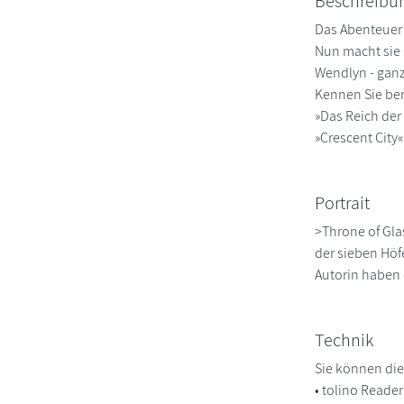
Beschreibu
Das Abenteuer 
Nun macht sie 
Wendlyn - ganz
Kennen Sie ber
»Das Reich der
»Crescent City«
Portrait
>Throne of Gla
der sieben Höf
Autorin haben 
Technik
Sie können die
• tolino Reade