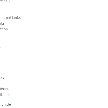
ity 1.1
hnis mit Links
nks
ation
t
273
mburg
bri.de
ibri.de