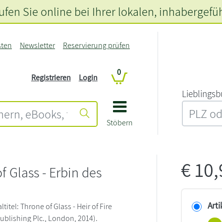
fen Sie online bei Ihrer lokalen
, inhabergefü
sten
Newsletter
Reservierung prüfen
0
Registrieren
Login
L‍i‍e‍b‍l‍i‍n‍g‍s‍b
Stöbern
€
10
f Glass - Erbin des
Arti
titel: Throne of Glass - Heir of Fire
blishing Plc., London, 2014).