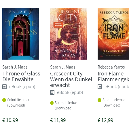
Sarah J. Maas
Sarah J. Maas
Rebecca Yarros
Throne of Glass -
Crescent City -
Iron Flame -
Die Erwählte
Wenn das Dunkel
Flammengek
erwacht
eBook (epub)
eBook (epub
eBook (epub)
Sofort lieferbar
Sofort lieferbar
Sofort lieferbar
(Download)
(Download)
(Download)
€
10,99
€
11,99
€
12,99