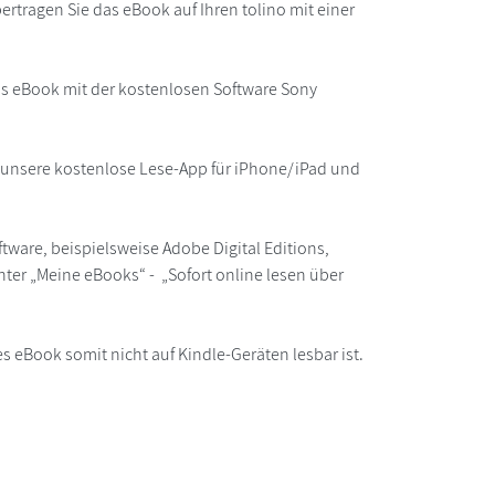
rtragen Sie das eBook auf Ihren tolino mit einer
as eBook mit der kostenlosen Software Sony
r unsere kostenlose Lese-App für iPhone/iPad und
ware, beispielsweise Adobe Digital Editions,
ter „Meine eBooks“ - „Sofort online lesen über
s eBook somit nicht auf Kindle-Geräten lesbar ist.