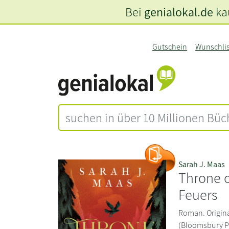
Bei
genialokal.de
kau
Gutschein
Wunschli
Sarah J. Maas
Throne o
Feuers
Roman. Original
(Bloomsbury Pu