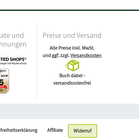
kate und
Preise und Versand
chnungen
Alle Preise inkl. MwSt.
und ggf. zzgl.
Versandkosten
Buch dabei -
versandkostenfrei
efreiheitserklärung
Affiliate
Widerruf