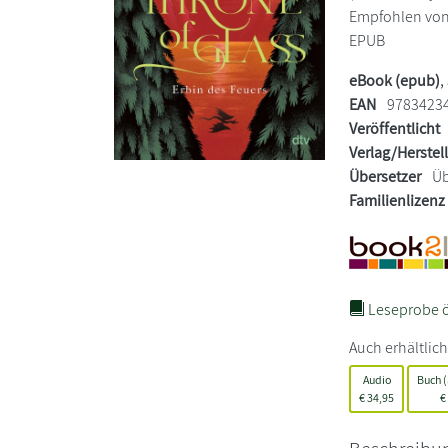
Empfohlen von 
EPUB
eBook (epub)
,
EAN
9783423
Veröffentlicht
Verlag/Herstel
Übersetzer
Üb
Familienlizenz
Leseprobe ö
Auch erhältlich
Audio
Buch (
€
34,95
€