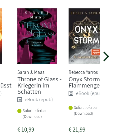
Sarah J. Maas
Rebecca Yarros
Sarah J. 
Throne of Glass -
Onyx Storm -
A Court
üsst
Kriegerin im
Flammengeküsst
and Ro
Schatten
)
eBook (epub)
eBoo
eBook (epub)
Sofort lieferbar
Sofort li
Sofort lieferbar
(Download)
(Downlo
(Download)
€
10,99
€
21,99
€
16,99