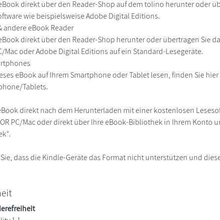
eBook direkt über den Reader-Shop auf dem tolino herunter oder übe
ftware wie beispielsweise Adobe Digital Editions.
 & andere eBook Reader
eBook direkt über den Reader-Shop herunter oder übertragen Sie d
Mac oder Adobe Digital Editions auf ein Standard-Lesegeräte.
martphones
eses eBook auf Ihrem Smartphone oder Tablet lesen, finden Sie hie
phone/Tablets.
eBook direkt nach dem Herunterladen mit einer kostenlosen Lesesoft
R PC/Mac oder direkt über Ihre eBook-Bibliothek in Ihrem Konto un
ek“.
 Sie, dass die Kindle-Geräte das Format nicht unterstützen und diese
heit
ierefreiheit