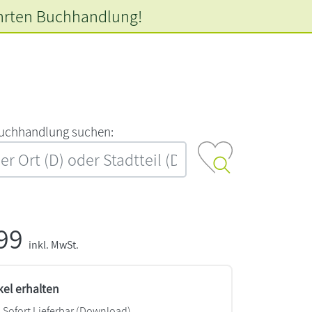
hrten
Buchhandlung!
‍u‍c‍h‍h‍a‍n‍d‍l‍u‍n‍g‍ ‍s‍u‍c‍h‍e‍n‍:‍
,99
inkl. MwSt.
kel erhalten
Sofort Lieferbar (Download)