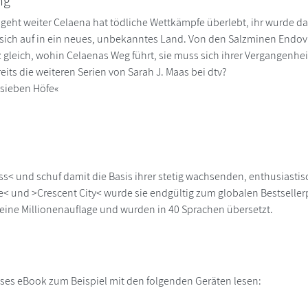
ng
geht weiter Celaena hat tödliche Wettkämpfe überlebt, ihr wurde d
sich auf in ein neues, unbekanntes Land. Von den Salzminen Endovie
 gleich, wohin Celaenas Weg führt, sie muss sich ihrer Vergangenhe
eits die weiteren Serien von Sarah J. Maas bei dtv?
 sieben Höfe«
ss< und schuf damit die Basis ihrer stetig wachsenden, enthusiasti
e< und >Crescent City< wurde sie endgültig zum globalen Bestselle
eine Millionenauflage und wurden in 40 Sprachen übersetzt.
ses eBook zum Beispiel mit den folgenden Geräten lesen:
r