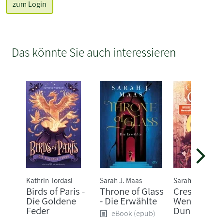
zum Login
Das könnte Sie auch interessieren
Kathrin Tordasi
Sarah J. Maas
Sarah J. Maas
Birds of Paris -
Throne of Glass
Crescent C
Die Goldene
- Die Erwählte
Wenn das
Feder
Dunkel er
eBook (epub)