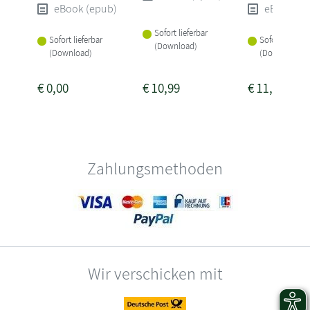
eBook (epub)
eBook (e
Sofort lieferbar
Sofort lieferbar
Sofort lieferba
(Download)
(Download)
(Download)
€
0,00
€
10,99
€
11,99
Zahlungsmethoden
Wir verschicken mit