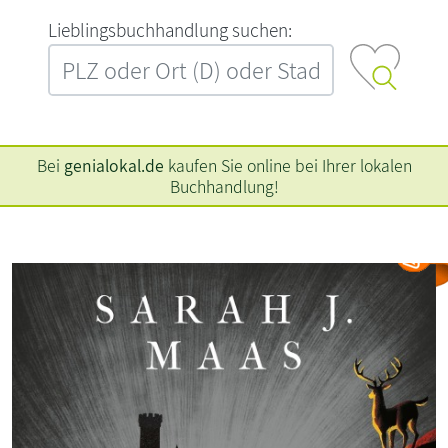
L‍i‍e‍b‍l‍i‍n‍g‍s‍b‍u‍c‍h‍h‍a‍n‍d‍l‍u‍n‍g‍ ‍s‍u‍c‍h‍e‍n‍:‍
Bei
genialokal.de
kaufen Sie online bei Ihrer lokalen
Buchhandlung!