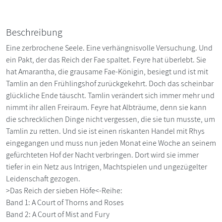
Beschreibung
Eine zerbrochene Seele. Eine verhängnisvolle Versuchung. Und
ein Pakt, der das Reich der Fae spaltet. Feyre hat überlebt. Sie
hat Amarantha, die grausame Fae-Königin, besiegt und ist mit
Tamlin an den Frühlingshof zurückgekehrt. Doch das scheinbar
glückliche Ende täuscht. Tamlin verändert sich immer mehr und
nimmt ihr allen Freiraum. Feyre hat Albträume, denn sie kann
die schrecklichen Dinge nicht vergessen, die sie tun musste, um
Tamlin zu retten. Und sie ist einen riskanten Handel mit Rhys
eingegangen und muss nun jeden Monat eine Woche an seinem
gefürchteten Hof der Nacht verbringen. Dort wird sie immer
tiefer in ein Netz aus Intrigen, Machtspielen und ungezügelter
Leidenschaft gezogen.
>Das Reich der sieben Höfe<-Reihe:
Band 1: A Court of Thorns and Roses
Band 2: A Court of Mist and Fury