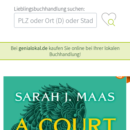
L‍i‍e‍b‍l‍i‍n‍g‍s‍b‍u‍c‍h‍h‍a‍n‍d‍l‍u‍n‍g‍ ‍s‍u‍c‍h‍e‍n‍:‍
Bei
genialokal.de
kaufen Sie online bei Ihrer lokalen
Buchhandlung!