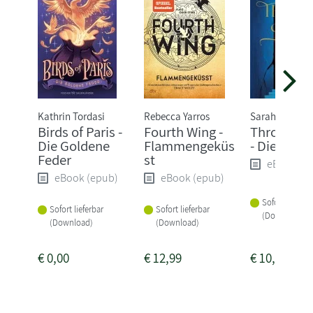
Kathrin Tordasi
Rebecca Yarros
Sarah J. Maas
Birds of Paris -
Fourth Wing -
Throne of 
Die Goldene
Flammengeküs
- Die Erwä
Feder
st
eBook (e
eBook (epub)
eBook (epub)
Sofort lieferba
Sofort lieferbar
Sofort lieferbar
(Download)
(Download)
(Download)
€
0,00
€
12,99
€
10,99