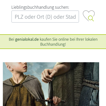
L‍i‍e‍b‍l‍i‍n‍g‍s‍b‍u‍c‍h‍h‍a‍n‍d‍l‍u‍n‍g‍ ‍s‍u‍c‍h‍e‍n‍:‍
Bei
genialokal.de
kaufen Sie online bei Ihrer lokalen
Buchhandlung!