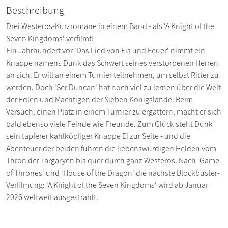
Beschreibung
Drei Westeros-Kurzromane in einem Band - als 'A Knight of the
Seven Kingdoms' verfilmt!
Ein Jahrhundert vor 'Das Lied von Eis und Feuer' nimmt ein
Knappe namens Dunk das Schwert seines verstorbenen Herren
an sich. Er will an einem Turnier teilnehmen, um selbst Ritter zu
werden. Doch 'Ser Duncan' hat noch viel zu lernen über die Welt
der Edlen und Mächtigen der Sieben Königslande. Beim
Versuch, einen Platz in einem Turnier zu ergattern, macht er sich
bald ebenso viele Feinde wie Freunde. Zum Glück steht Dunk
sein tapferer kahlköpfiger Knappe Ei zur Seite - und die
Abenteuer der beiden führen die liebenswürdigen Helden vom
Thron der Targaryen bis quer durch ganz Westeros. Nach 'Game
of Thrones' und 'House of the Dragon' die nächste Blockbuster-
Verfilmung: 'A Knight of the Seven Kingdoms' wird ab Januar
2026 weltweit ausgestrahlt.