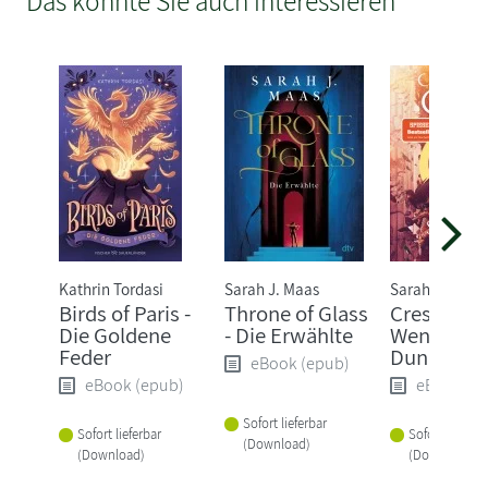
Das könnte Sie auch interessieren
Kathrin Tordasi
Sarah J. Maas
Sarah J. Maas
Birds of Paris -
Throne of Glass
Crescent C
Die Goldene
- Die Erwählte
Wenn das
Feder
Dunkel er
eBook (epub)
eBook (epub)
eBook (e
Sofort lieferbar
Sofort lieferbar
Sofort lieferba
(Download)
(Download)
(Download)