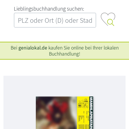
L‍i‍e‍b‍l‍i‍n‍g‍s‍b‍u‍c‍h‍h‍a‍n‍d‍l‍u‍n‍g‍ ‍s‍u‍c‍h‍e‍n‍:‍
Bei
genialokal.de
kaufen Sie online bei Ihrer lokalen
Buchhandlung!