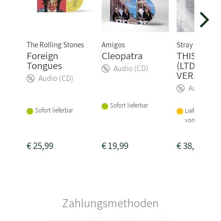
The Rolling Stones
Amigos
Stray Kids
Foreign
Cleopatra
THIS & TH
Tongues
(LTD. TRU
Audio (CD)
VER.)
Audio (CD)
Audio (CD
Sofort lieferbar
Sofort lieferbar
Lieferbar inne
von 1-2 Woch
€
25,99
€
19,99
€
38,99
Zahlungsmethoden