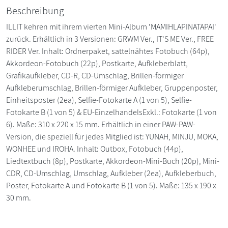
Beschreibung
ILLIT kehren mit ihrem vierten Mini-Album 'MAMIHLAPINATAPAI'
zurück. Erhältlich in 3 Versionen: GRWM Ver., IT'S ME Ver., FREE
RIDER Ver. Inhalt: Ordnerpaket, sattelnähtes Fotobuch (64p),
Akkordeon-Fotobuch (22p), Postkarte, Aufkleberblatt,
Grafikaufkleber, CD-R, CD-Umschlag, Brillen-förmiger
Aufkleberumschlag, Brillen-förmiger Aufkleber, Gruppenposter,
Einheitsposter (2ea), Selfie-Fotokarte A (1 von 5), Selfie-
Fotokarte B (1 von 5) & EU-EinzelhandelsExkl.: Fotokarte (1 von
6). Maße: 310 x 220 x 15 mm. Erhältlich in einer PAW-PAW-
Version, die speziell für jedes Mitglied ist: YUNAH, MINJU, MOKA,
WONHEE und IROHA. Inhalt: Outbox, Fotobuch (44p),
Liedtextbuch (8p), Postkarte, Akkordeon-Mini-Buch (20p), Mini-
CDR, CD-Umschlag, Umschlag, Aufkleber (2ea), Aufkleberbuch,
Poster, Fotokarte A und Fotokarte B (1 von 5). Maße: 135 x 190 x
30 mm.