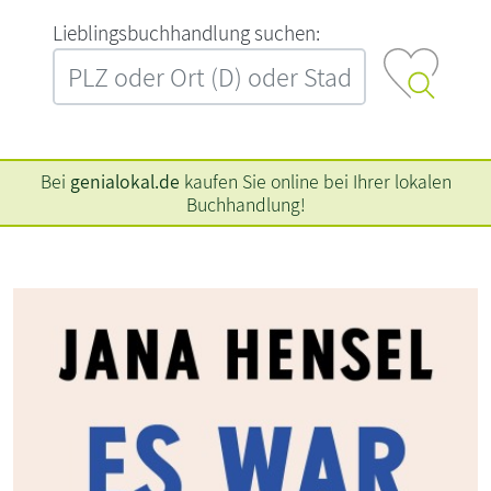
L‍i‍e‍b‍l‍i‍n‍g‍s‍b‍u‍c‍h‍h‍a‍n‍d‍l‍u‍n‍g‍ ‍s‍u‍c‍h‍e‍n‍:‍
Bei
genialokal.de
kaufen Sie online bei Ihrer lokalen
Buchhandlung!