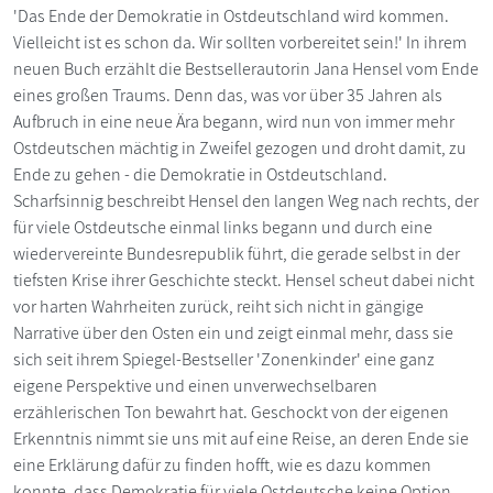
'Das Ende der Demokratie in Ostdeutschland wird kommen.
Vielleicht ist es schon da. Wir sollten vorbereitet sein!' In ihrem
neuen Buch erzählt die Bestsellerautorin Jana Hensel vom Ende
eines großen Traums. Denn das, was vor über 35 Jahren als
Aufbruch in eine neue Ära begann, wird nun von immer mehr
Ostdeutschen mächtig in Zweifel gezogen und droht damit, zu
Ende zu gehen - die Demokratie in Ostdeutschland.
Scharfsinnig beschreibt Hensel den langen Weg nach rechts, der
für viele Ostdeutsche einmal links begann und durch eine
wiedervereinte Bundesrepublik führt, die gerade selbst in der
tiefsten Krise ihrer Geschichte steckt. Hensel scheut dabei nicht
vor harten Wahrheiten zurück, reiht sich nicht in gängige
Narrative über den Osten ein und zeigt einmal mehr, dass sie
sich seit ihrem Spiegel-Bestseller 'Zonenkinder' eine ganz
eigene Perspektive und einen unverwechselbaren
erzählerischen Ton bewahrt hat. Geschockt von der eigenen
Erkenntnis nimmt sie uns mit auf eine Reise, an deren Ende sie
eine Erklärung dafür zu finden hofft, wie es dazu kommen
konnte, dass Demokratie für viele Ostdeutsche keine Option