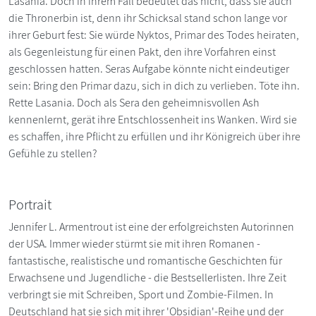
Lasania. Doch in ihrem Fall bedeutet das nicht, dass sie auch
die Thronerbin ist, denn ihr Schicksal stand schon lange vor
ihrer Geburt fest: Sie würde Nyktos, Primar des Todes heiraten,
als Gegenleistung für einen Pakt, den ihre Vorfahren einst
geschlossen hatten. Seras Aufgabe könnte nicht eindeutiger
sein: Bring den Primar dazu, sich in dich zu verlieben. Töte ihn.
Rette Lasania. Doch als Sera den geheimnisvollen Ash
kennenlernt, gerät ihre Entschlossenheit ins Wanken. Wird sie
es schaffen, ihre Pflicht zu erfüllen und ihr Königreich über ihre
Gefühle zu stellen?
Portrait
Jennifer L. Armentrout ist eine der erfolgreichsten Autorinnen
der USA. Immer wieder stürmt sie mit ihren Romanen -
fantastische, realistische und romantische Geschichten für
Erwachsene und Jugendliche - die Bestsellerlisten. Ihre Zeit
verbringt sie mit Schreiben, Sport und Zombie-Filmen. In
Deutschland hat sie sich mit ihrer 'Obsidian'-Reihe und der