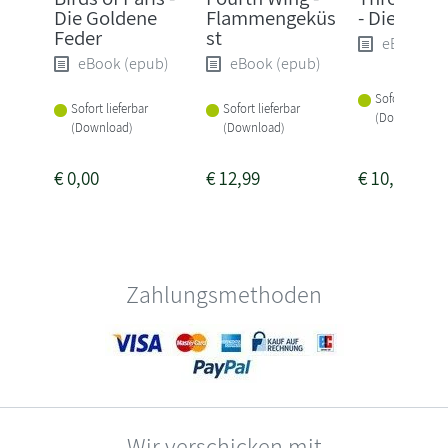
Die Goldene
Flammengeküs
- Die Erwä
Feder
st
eBook (e
eBook (epub)
eBook (epub)
Sofort lieferba
Sofort lieferbar
Sofort lieferbar
(Download)
(Download)
(Download)
€
0,00
€
12,99
€
10,99
Zahlungsmethoden
Wir verschicken mit