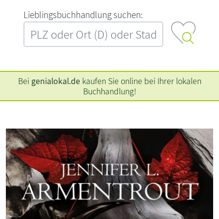
L‍i‍e‍b‍l‍i‍n‍g‍s‍b‍u‍c‍h‍h‍a‍n‍d‍l‍u‍n‍g‍ ‍s‍u‍c‍h‍e‍n‍:‍
Bei
genialokal.de
kaufen Sie online bei Ihrer lokalen
Buchhandlung!