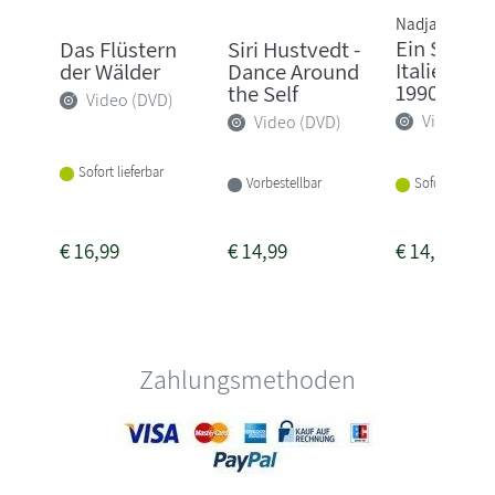
Nadja Kölling
Ein Somme
Das Flüstern
Siri Hustvedt -
Italien - W
der Wälder
Dance Around
1990
the Self
Video (DVD)
Video (DV
Video (DVD)
Sofort lieferbar
Sofort lieferba
Vorbestellbar
€
16,99
€
14,99
€
14,99
Zahlungsmethoden