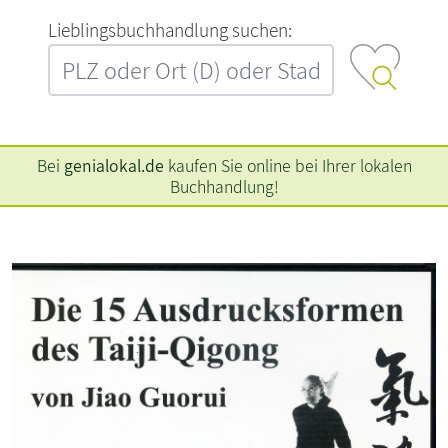
L‍i‍e‍b‍l‍i‍n‍g‍s‍b‍u‍c‍h‍h‍a‍n‍d‍l‍u‍n‍g‍ ‍s‍u‍c‍h‍e‍n‍:‍
Bei
genialokal.de
kaufen Sie online bei Ihrer lokalen
Buchhandlung!