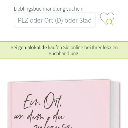
L‍i‍e‍b‍l‍i‍n‍g‍s‍b‍u‍c‍h‍h‍a‍n‍d‍l‍u‍n‍g‍ ‍s‍u‍c‍h‍e‍n‍:‍
Bei
genialokal.de
kaufen Sie online bei Ihrer lokalen
Buchhandlung!