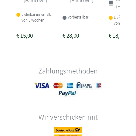
(Hardcover)
(Hardcover)
(Hardcove
Lieferbar innerhalb
Vorbestellbar
Lieferbar inne
von 3 Wochen
von 3-4 Woch
€
15,00
€
28,00
€
18,00
Zahlungsmethoden
Wir verschicken mit