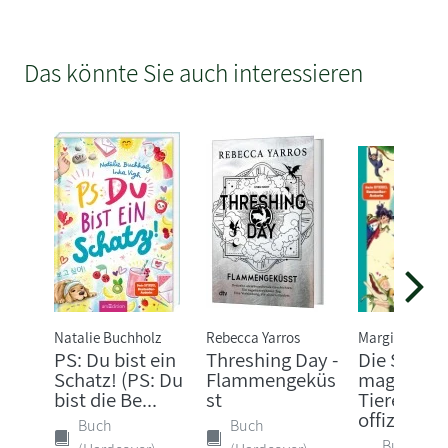
Das könnte Sie auch interessieren
Natalie Buchholz
Rebecca Yarros
Margit Auer
PS: Du bist ein
Threshing Day -
Die Schule
Schatz! (PS: Du
Flammengeküs
magische
bist die Be...
st
Tiere - Das
offizi...
Buch
Buch
Buch