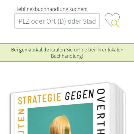
L‍i‍e‍b‍l‍i‍n‍g‍s‍b‍u‍c‍h‍h‍a‍n‍d‍l‍u‍n‍g‍ ‍s‍u‍c‍h‍e‍n‍:‍
Bei
genialokal.de
kaufen Sie online bei Ihrer lokalen
Buchhandlung!