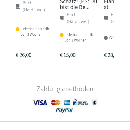
Schatz! (PS: Du
Flammeng
Buch
bist die Be...
st
(Hardcover)
Buch
Buch
(Hardcover)
(Hardcove
Lieferbar innerhalb
von 3 Wochen
Lieferbar innerhalb
Vorbestellbar
von 3 Wochen
€
26,00
€
15,00
€
28,00
Zahlungsmethoden