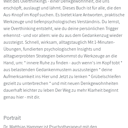
Welt des Overthinkings - einer Denkgewohnheit, die uns
erschöpft, auslaugt und lähmt. Dieses Buch ist für alle, die den
Aus-Knopf im Kopf suchen. Es bietet klare Antworten, praktische
Werkzeuge und tiefenpsychologisches Verständnis. Du lernst,
wie Overthinking entsteht, wie du deine persönlichen Trigger
erkennst - und vor allem: wie du aus dem Gedankenzug wieder
aussteigst. Schnell, wirksam, alltagstauglich Mit 1-Minuten-
Übungen, fundierten psychologischen Insights und
alltagserprobten Strategien bekommst du Werkzeuge an die
Hand, um: * innere Ruhe zu finden - auch wenn's im Kopf tobt *
aus belastenden Gedankenmustern auszusteigen * deine
Aufmerksamkeit ins Hier und Jetzt zu lenken * Grübelschleifen
gezielt zu unterbrechen * und mit neuen Denkgewohnheiten
dauerhaft leichter zu leben Der Weg zu mehr Klarheit beginnt
genau hier - mit dir.
Portrait
Dr. Matthias Hammer ist Psychotherapeut mit den