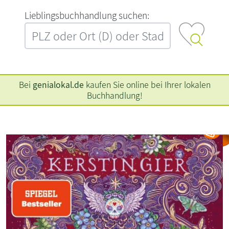
L‍i‍e‍b‍l‍i‍n‍g‍s‍b‍u‍c‍h‍h‍a‍n‍d‍l‍u‍n‍g‍ ‍s‍u‍c‍h‍e‍n‍:‍
Bei
genialokal.de
kaufen Sie online bei Ihrer lokalen
Buchhandlung!