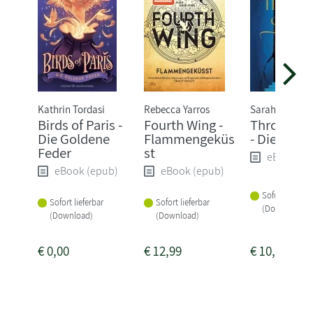
Kathrin Tordasi
Rebecca Yarros
Sarah J. Maas
Birds of Paris -
Fourth Wing -
Throne of 
Die Goldene
Flammengeküs
- Die Erwä
Feder
st
eBook (e
eBook (epub)
eBook (epub)
Sofort lieferba
Sofort lieferbar
Sofort lieferbar
(Download)
(Download)
(Download)
€
0,00
€
12,99
€
10,99