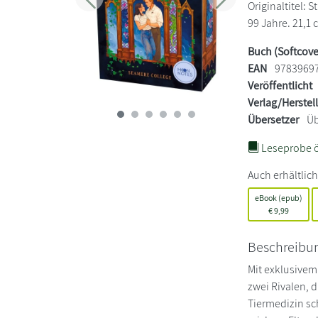
Zurück
Weiter
Originaltitel: 
99 Jahre. 21,1 
Buch (Softcove
EAN
9783969
Veröffentlicht
Verlag/Herstel
Übersetzer
Üb
Leseprobe ö
Auch erhältlich
eBook (epub)
€
9,99
Beschreibu
Mit exklusivem
zwei Rivalen,
Tiermedizin sc