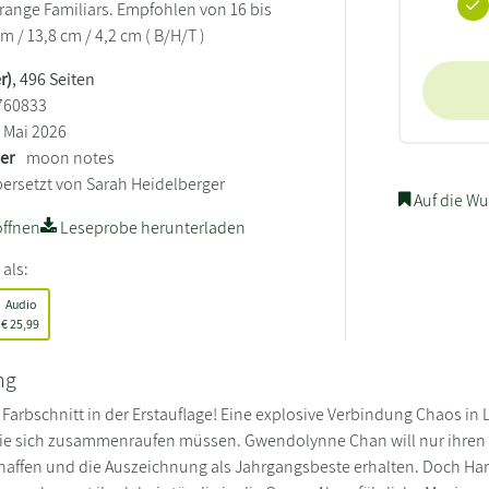
Strange Familiars. Empfohlen von 16 bis
cm / 13,8 cm / 4,2 cm ( B/H/T )
r)
, 496 Seiten
760833
Mai 2026
ler
moon notes
ersetzt von Sarah Heidelberger
Auf die Wu
ffnen
Leseprobe herunterladen
 als:
Audio
€
25,99
ng
 Farbschnitt in der Erstauflage! Eine explosive Verbindung Chaos i
 die sich zusammenraufen müssen. Gwendolynne Chan will nur ihren
haffen und die Auszeichnung als Jahrgangsbeste erhalten. Doch Harr