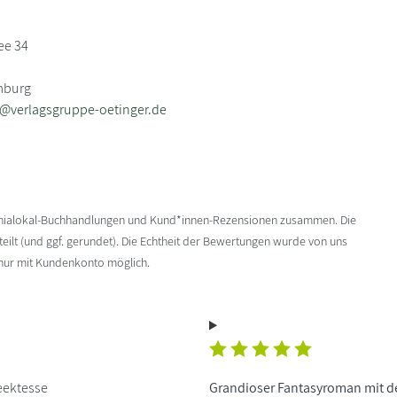
ee 34
mburg
b@verlagsgruppe-oetinger.de
enialokal-Buchhandlungen und Kund*innen-Rezensionen zusammen. Die
ilt (und ggf. gerundet). Die Echtheit der Bewertungen wurde von uns
 nur mit Kundenkonto möglich.
eektesse
Grandioser Fantasyroman mit d