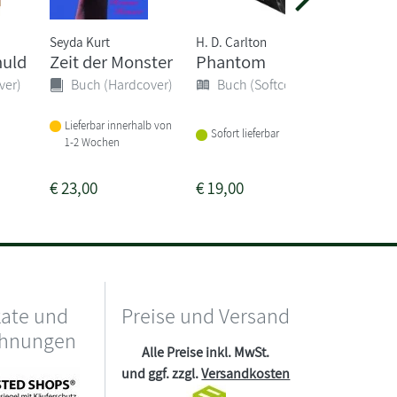
Seyda Kurt
H. D. Carlton
Evann No
huld
Zeit der Monster
Phantom
Genug f
halbes
ver)
Buch (Hardcover)
Buch (Softcover)
Buch 
Lieferbar innerhalb von
Sofort lieferbar
1-2 Wochen
Sofort li
€
23,00
€
19,00
€
23,00
kate und
Preise und Versand
chnungen
Alle Preise inkl. MwSt.
und ggf. zzgl.
Versandkosten