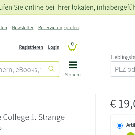
fen Sie online bei Ihrer lokalen
, inhabergefü
sten
Newsletter
Reservierung prüfen
0
Registrieren
Login
L‍i‍e‍b‍l‍i‍n‍g‍s‍b
Stöbern
€
19
College 1. Strange
s
Arti