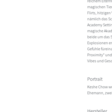
reichem Eltern
magischen Tier
Flirts, hitzig
nämlich das Sc
Academy Settin
magische Akade
beide um das S
Explosionen e
Gefühle fürein
Proximity" und
Vibes und Gesc
Portrait
Keshe Chow wur
Ehemann, zwei
Hersteller