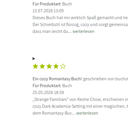
Für Produktart:
Buch
13.07.2026 13:09
Dieses Buch hat mir wirklich Spaß gemacht und li
Der Schreibstil ist flüssig, cozy und sorgt gemein
dass man leicht du...
weiterlesen
Ein cozy Romantasy Buch!
geschrieben von buchs
Für Produktart:
Buch
25.05.2026 18:59
„Strange Familiars“ von Keshe Chow, erschienen im 
cozy Dark Academia-Setting mit einer magischen, te
dem Romantasy-Buc...
weiterlesen