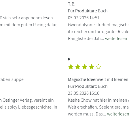
T. B.
Für Produktart:
Buch
eß sich sehr angenehm lesen.
05.07.2026 14:51
sam mit dem guten Pacing dafür,
Gwendolynne studiert magische
ihr reicher und arroganter Rivale
Rangliste der Jah...
weiterlesen
taben.suppe
Magische Ideenwelt mit kleine
Für Produktart:
Buch
23.05.2026 16:16
Oetinger Verlag, vereint ein
Keshe Chow hat hier in meinen 
ils spicy Liebesgeschichte. In
Welt erschaffen. Seelentiere, m
werden muss. Das...
weiterlese