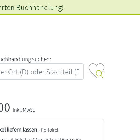
hrten
Buchhandlung!
‍u‍c‍h‍h‍a‍n‍d‍l‍u‍n‍g‍ ‍s‍u‍c‍h‍e‍n‍:‍
,00
inkl. MwSt.
kel liefern lassen
- Portofrei
Sofort lieferbar
(Versand mit Deutscher