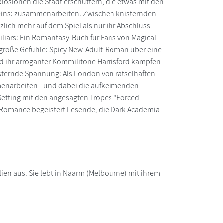
plosionen die Stadt erschüttern, die etwas mit den
 eins: zusammenarbeiten. Zwischen knisternden
lich mehr auf dem Spiel als nur ihr Abschluss -
liars: Ein Romantasy-Buch für Fans von Magical
 große Gefühle: Spicy New-Adult-Roman über eine
d ihr arroganter Kommilitone Harrisford kämpfen
sternde Spannung: Als London von rätselhaften
enarbeiten - und dabei die aufkeimenden
Setting mit den angesagten Tropes "Forced
y Romance begeistert Lesende, die Dark Academia
en aus. Sie lebt in Naarm (Melbourne) mit ihrem