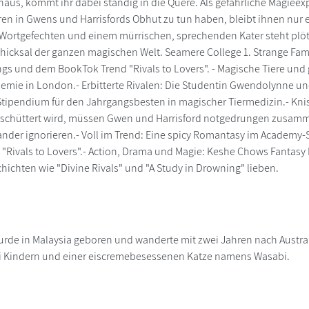
haus, kommt ihr dabei ständig in die Quere. Als gefährliche Magieex
en in Gwens und Harrisfords Obhut zu tun haben, bleibt ihnen nur
en Wortgefechten und einem mürrischen, sprechenden Kater steht plötz
hicksal der ganzen magischen Welt. Seamere College 1. Strange Fami
gs und dem BookTok Trend "Rivals to Lovers". - Magische Tiere und
mie in London.- Erbitterte Rivalen: Die Studentin Gwendolynne un
tipendium für den Jahrgangsbesten in magischer Tiermedizin.- Kni
rschüttert wird, müssen Gwen und Harrisford notgedrungen zusamm
ander ignorieren.- Voll im Trend: Eine spicy Romantasy im Academy-
 "Rivals to Lovers".- Action, Drama und Magie: Keshe Chows Fantas
hichten wie "Divine Rivals" und "A Study in Drowning" lieben.
de in Malaysia geboren und wanderte mit zwei Jahren nach Australi
 Kindern und einer eiscremebesessenen Katze namens Wasabi.