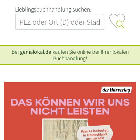
L‍i‍e‍b‍l‍i‍n‍g‍s‍b‍u‍c‍h‍h‍a‍n‍d‍l‍u‍n‍g‍ ‍s‍u‍c‍h‍e‍n‍:‍
Bei
genialokal.de
kaufen Sie online bei Ihrer lokalen
Buchhandlung!