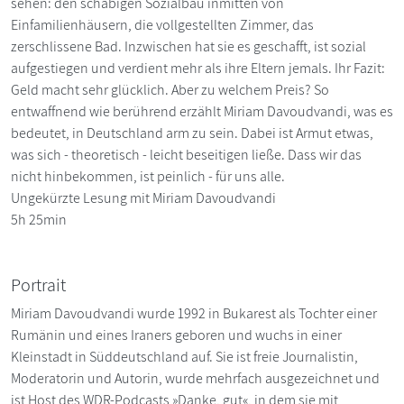
sehen: den schäbigen Sozialbau inmitten von
Einfamilienhäusern, die vollgestellten Zimmer, das
zerschlissene Bad. Inzwischen hat sie es geschafft, ist sozial
aufgestiegen und verdient mehr als ihre Eltern jemals. Ihr Fazit:
Geld macht sehr glücklich. Aber zu welchem Preis? So
entwaffnend wie berührend erzählt Miriam Davoudvandi, was es
bedeutet, in Deutschland arm zu sein. Dabei ist Armut etwas,
was sich - theoretisch - leicht beseitigen ließe. Dass wir das
nicht hinbekommen, ist peinlich - für uns alle.
Ungekürzte Lesung mit Miriam Davoudvandi
5h 25min
Portrait
Miriam Davoudvandi wurde 1992 in Bukarest als Tochter einer
Rumänin und eines Iraners geboren und wuchs in einer
Kleinstadt in Süddeutschland auf. Sie ist freie Journalistin,
Moderatorin und Autorin, wurde mehrfach ausgezeichnet und
ist Host des WDR-Podcasts »Danke, gut«, in dem sie mit