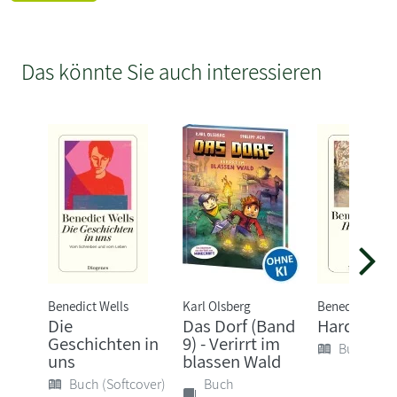
Das könnte Sie auch interessieren
Benedict Wells
Karl Olsberg
Benedict Well
Die
Das Dorf (Band
Hard Land
Geschichten in
9) - Verirrt im
Buch (Sof
uns
blassen Wald
Buch (Softcover)
Buch