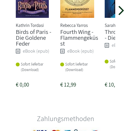
Kathrin Tordasi
Rebecca Yarros
Sarah J. Maas
Birds of Paris -
Fourth Wing -
Throne of 
Die Goldene
Flammengeküs
- Die Erwä
Feder
st
eBook (e
eBook (epub)
eBook (epub)
Sofort lieferba
Sofort lieferbar
Sofort lieferbar
(Download)
(Download)
(Download)
€
0,00
€
12,99
€
10,99
Zahlungsmethoden