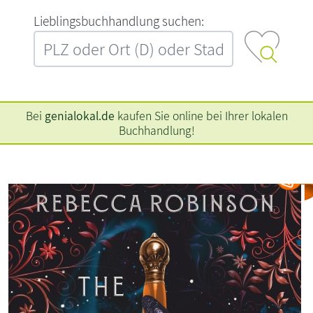
L‍i‍e‍b‍l‍i‍n‍g‍s‍b‍u‍c‍h‍h‍a‍n‍d‍l‍u‍n‍g‍ ‍s‍u‍c‍h‍e‍n‍:‍
Bei
genialokal.de
kaufen Sie online bei Ihrer lokalen
Buchhandlung!