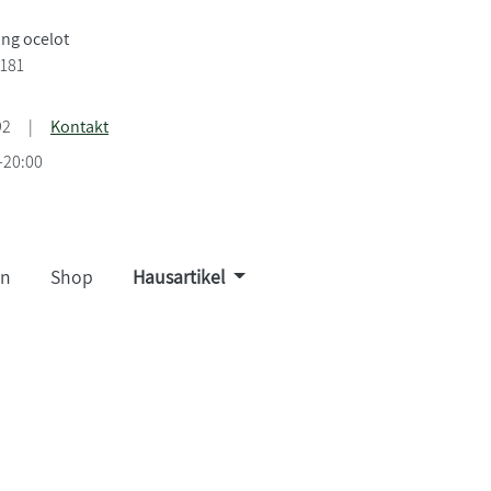
ng ocelot
 181
92
|
Kontakt
-20:00
en
Shop
Hausartikel