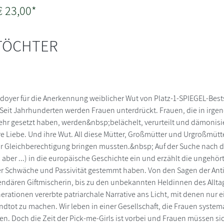
€ 23,00*
 TÖCHTER
ädoyer für die Anerkennung weiblicher Wut von Platz-1-SPIEGEL-Bests
it Jahrhunderten werden Frauen unterdrückt. Frauen, die in irgende
hr gesetzt haben, werden&nbsp;belächelt, verurteilt und dämonisiert
hre Liebe. Und ihre Wut. All diese Mütter, Großmütter und Urgroßmütte
r Gleichberechtigung bringen mussten.&nbsp; Auf der Suche nach 
, aber ...) in die europäische Geschichte ein und erzählt die ungehö
r Schwäche und Passivität gestemmt haben. Von den Sagen der Antike
gendären Giftmischerin, bis zu den unbekannten Heldinnen des Allta
nerationen vererbte patriarchale Narrative ans Licht, mit denen nur 
tot zu machen. Wir leben in einer Gesellschaft, die Frauen systemat
ken. Doch die Zeit der Pick-me-Girls ist vorbei und Frauen müssen si