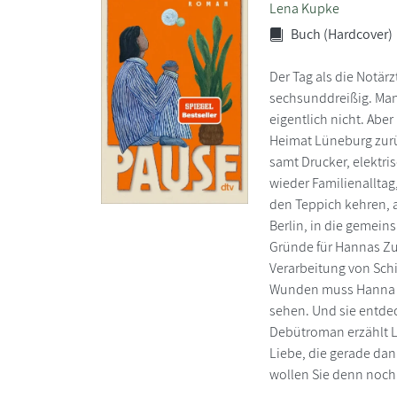
Lena Kupke
Buch (Hardcover)
Der Tag als die Notär
sechsunddreißig. Man
eigentlich nicht. Aber
Heimat Lüneburg zurück
samt Drucker, elektri
wieder Familienalltag
den Teppich kehren, a
Berlin, in die gemein
Gründe für Hannas Zu
Verarbeitung von Sch
Wunden muss Hanna le
sehen. Und sie entdec
Debütroman erzählt 
Liebe, die gerade da
wollen Sie denn noch 