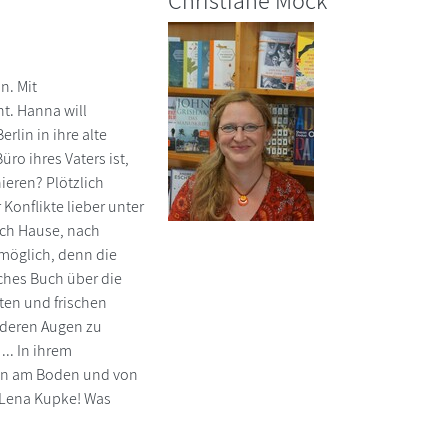
Christiane Mock
n. Mit
t. Hanna will
rlin in ihre alte
üro ihres Vaters ist,
ieren? Plötzlich
Konflikte lieber unter
nach Hause, nach
 möglich, denn die
ches Buch über die
ten und frischen
nderen Augen zu
.. In ihrem
en am Boden und von
 Lena Kupke! Was