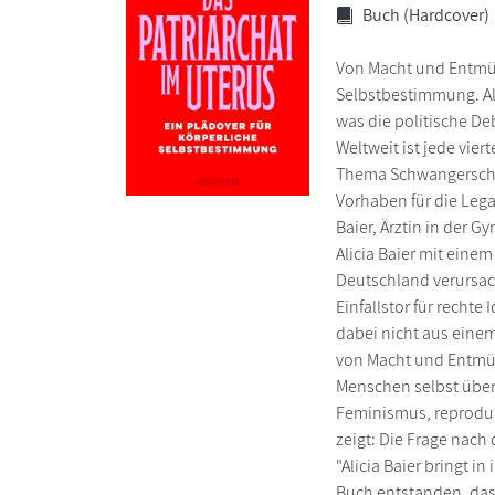
Buch (Hardcover)
Von Macht und Entmün
Selbstbestimmung. Ali
was die politische De
Weltweit ist jede vie
Thema Schwangerschaft
Vorhaben für die Lega
Baier, Ärztin in der 
Alicia Baier mit eine
Deutschland verursach
Einfallstor für recht
dabei nicht aus einem
von Macht und Entmünd
Menschen selbst über 
Feminismus, reproduk
zeigt: Die Frage nac
"Alicia Baier bringt i
Buch entstanden, das