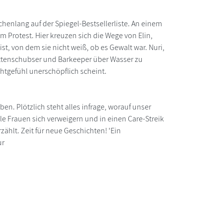
henlang auf der Spiegel-Bestsellerliste. An einem
em Protest. Hier kreuzen sich die Wege von Elin,
ist, von dem sie nicht weiß, ob es Gewalt war. Nuri,
ettenschubser und Barkeeper über Wasser zu
ichtgefühl unerschöpflich scheint.
en. Plötzlich steht alles infrage, worauf unser
le Frauen sich verweigern und in einen Care-Streik
zählt. Zeit für neue Geschichten! 'Ein
ur