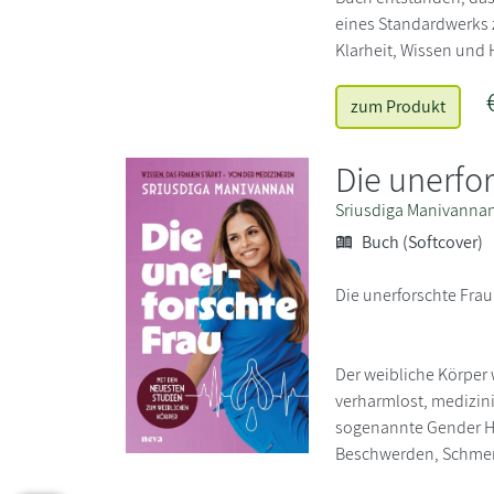
eines Standardwerks z
Klarheit, Wissen und 
zum Produkt
Die unerfo
Sriusdiga Manivanna
Buch (Softcover)
Die unerforschte Fra
Der weibliche Körper
verharmlost, medizin
sogenannte Gender Hea
Beschwerden, Schmerz