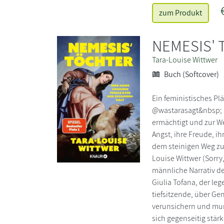
zum Produkt
NEMESIS'
Tara-Louise Wittwer
Buch (Softcover)
Ein feministisches Pl
@wastarasagt&nbsp; Se
ermächtigt und zur We
Angst, ihre Freude, i
dem steinigen Weg zu
Louise Wittwer (Sorry
männliche Narrativ de
Giulia Tofana, der le
tiefsitzende, über Ge
verunsichern und mund
sich gegenseitig stär