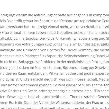
digung: Warum die Abtreibungsdebatte alle angeht "Ein kompromis
cia Baier trifft genau ins Zentrum der Debatte um reproduktive Ger
batte versäumt hat - und zeigt einmal mehr, wie unverzichtbar die Arb
rte Frau einmal in ihrem Leben selbst betroffen, trotzdem halten si
sabbruch hartnäckig. Die Folge: Unkenntnis, Tabuisierung und Stig
lisierung von Abtreibungen kurz vor dem Ziel im Bundestag ausgebre
Gynäkologie und Gründerin von Doctors for Choice Germany, die medi
m hochaktuellen Plädoyer für körperliche Selbstbestimmung Dabei wir
t nicht nur&nbsp;große Probleme in der medizinischen Praxis, sond
e Ideologien. Lücken im Medizinstudium, Bevormundung per Gesetz und 
 luftleeren Raum entstanden. Mit viel Empathie und großer Expertis
igung ist. Und sie macht deutlich, was sich in Gesellschaft, Mediz
ihre Körper bestimmen können. So wird klar:&nbsp;Das Thema geht uns
tive Rechte und Geschlechtergerechtigkeit interessieren. "Ein se
h dem Schwangerschaftsabbruch berührt alle Themen sozialer Gerecht
n ihrem Buch die Sicht der Ärztin, der Wissenschaftlerin, der Frau un
 umfassend historisch und aktuell informiert, verstehen, aber auc