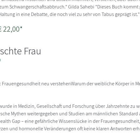
um Schwangerschaftsabbruch." Gilda Sahebi "Dieses Buch kommt genau
Haltung in eine Debatte, die noch viel zu sehr von Tabus geprägt ist
€ 22,00*
rschte Frau
n
u: Frauengesundheit neu verstehenWarum der weibliche Körper in 
 wurde in Medizin, Gesellschaft und Forschung über Jahrzehnte zu 
ische Mythen weitergegeben und Studien am männlichen Standard a
lth Gap – eine gefährliche Wissenslücke in der Frauengesundheit, d
en und hormonelle Veränderungen oft keine klaren Antworten erh