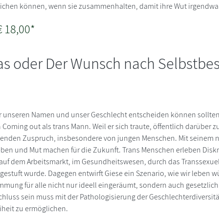
reichen können, wenn sie zusammenhalten, damit ihre Wut irgendwa
€ 18,00*
as oder Der Wunsch nach Selbstb
r unseren Namen und unser Geschlecht entscheiden können sollten:
 Coming out als trans Mann. Weil er sich traute, öffentlich darüber z
genden Zuspruch, insbesondere von jungen Menschen. Mit seinem 
ben und Mut machen für die Zukunft. Trans Menschen erleben Diskr
 auf dem Arbeitsmarkt, im Gesundheitswesen, durch das Transsexuel
gestuft wurde. Dagegen entwirft Giese ein Szenario, wie wir leben 
mmung für alle nicht nur ideell eingeräumt, sondern auch gesetzlich
luss sein muss mit der Pathologisierung der Geschlechterdiversität,
iheit zu ermöglichen.