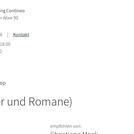
ng Contineo
 Allee 90
36
|
Kontakt
-18:00
0
op
er und Romane)
empfohlen von: