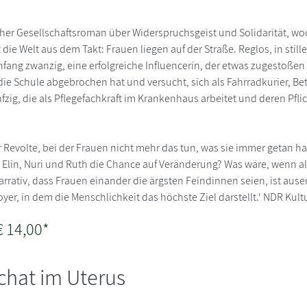
cher Gesellschaftsroman über Widerspruchsgeist und Solidarität, woc
die Welt aus dem Takt: Frauen liegen auf der Straße. Reglos, in still
nfang zwanzig, eine erfolgreiche Influencerin, der etwas zugestoßen 
die Schule abgebrochen hat und versucht, sich als Fahrradkurier, B
nfzig, die als Pflegefachkraft im Krankenhaus arbeitet und deren Pfl
r Revolte, bei der Frauen nicht mehr das tun, was sie immer getan hab
n Elin, Nuri und Ruth die Chance auf Veränderung? Was wäre, wenn al
rrativ, dass Frauen einander die ärgsten Feindinnen seien, ist auser
yer, in dem die Menschlichkeit das höchste Ziel darstellt.' NDR Kult
€ 14,00*
chat im Uterus