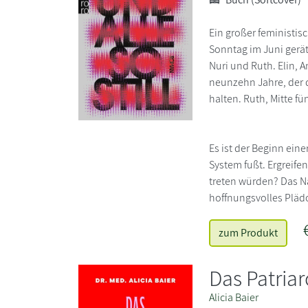
Ein großer feministis
Sonntag im Juni gerät 
Nuri und Ruth. Elin, A
neunzehn Jahre, der 
halten. Ruth, Mitte fü
Es ist der Beginn eine
System fußt. Ergreife
treten würden? Das Na
hoffnungsvolles Plädo
zum Produkt
Das Patriar
Alicia Baier