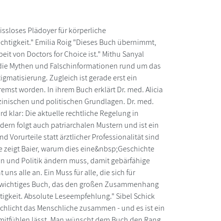
sloses Plädoyer für körperliche
echtigkeit." Emilia Roig "Dieses Buch übernimmt,
eit von Doctors for Choice ist." Mithu Sanyal
ch die Mythen und Falschinformationen rund um das
matisierung. Zugleich ist gerade erst ein
mst worden. In ihrem Buch erklärt Dr. med. Alicia
zinischen und politischen Grundlagen. Dr. med.
d klar: Die aktuelle rechtliche Regelung in
ern folgt auch patriarchalen Mustern und ist ein
Vorurteile statt ärztlicher Professionalität sind
e zeigt Baier, warum dies eine&nbsp;Geschichte
in und Politik ändern muss, damit gebärfähige
 alle an. Ein Muss für alle, die sich für
hr wichtiges Buch, das den großen Zusammenhang
igkeit. Absolute Leseempfehlung." Sibel Schick
d schlicht das Menschliche zusammen - und es ist ein
h mitfühlen lässt. Man wünscht dem Buch den Rang