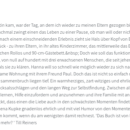
ztin kam, war der Tag, an dem ich wieder zu meinen Eltern gezogen bi
chmal zwingt einen das Leben zu einer Pause, ob man will oder nich
 nach einem einschneidenden Erlebnis zieht sie Hals über Kopf von Be
 - zu ihren Eltern, in ihr altes Kinderzimmer, das mittlerweile das B
schen Rollos und 90-cm-Gästebett.&nbsp; Doch wie soll das funktion
, von null auf hundert mit drei erwachsenen Menschen, die seit jeher 
ls sie zu klären. Hanna will so schnell wie möglich wieder zu sich 
same Wohnung mit ihrem Freund Paul. Doch das ist nicht so einfach
sammenbruch liegen tief. Ein warmherziges, zart-witziges und ehrli
icksalsschlägen und den langen Weg zur Selbstfindung. Zwischen al
rnen, Hilfe einzufordern und anzunehmen und ihre Familie mit a
kt, dass einen die Liebe auch in den schwächsten Momenten findet .
Lena Kupke gnadenlos ehrlich und mit viel Humor von den Moment
nn kommt, wenn du am wenigsten damit rechnest. 'Das Buch ist von
mehr? ' Till Reiners