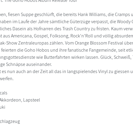
ert: The Goho Hobos Album Release Tour
en, fiesen Suppe geschlürft, die bereits Hank Williams, die Cramps
 haben im Laufe der Jahre sämtliche Güterzüge verpasst, die Woody
liches Dasein als Hofnarren des Trash Country zu fristen. Kaum ver
at aus Americana, Gospel, Folksong, Rock'n'Roll und völlig absurd
eak-Show Zentraleuropas zählen. Vom Orange Blossom Festival übers
feierten die Goho Hobos und ihre fanatische Fangemeinde, seit etl
ungsgottesdienste wie Butterfahrten wirken lassen. Glück, Schweiß,
ge Schnäpse auseinander.
 es nun auch an der Zeit all das in langspielendes Vinyl zu giess
 werfen.
ocals
 Akkordeon, Lapsteel
uki
Schlagzeug