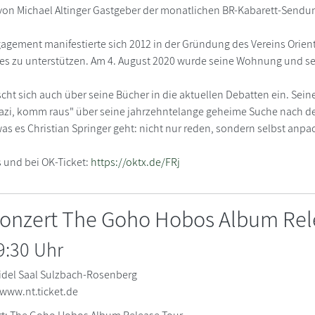
 von Michael Altinger Gastgeber der monatlichen BR-Kabarett-Sendun
gement manifestierte sich 2012 in der Gründung des Vereins Orienthe
ges zu unterstützen. Am 4. August 2020 wurde seine Wohnung und sei
scht sich auch über seine Bücher in die aktuellen Debatten ein. Sei
azi, komm raus" über seine jahrzehntelange geheime Suche nach d
 es Christian Springer geht: nicht nur reden, sondern selbst anpac
s und bei OK-Ticket:
https://oktx.de/FRj
onzert The Goho Hobos Album Rel
9:30 Uhr
idel Saal Sulzbach-Rosenberg
 www.nt.ticket.de