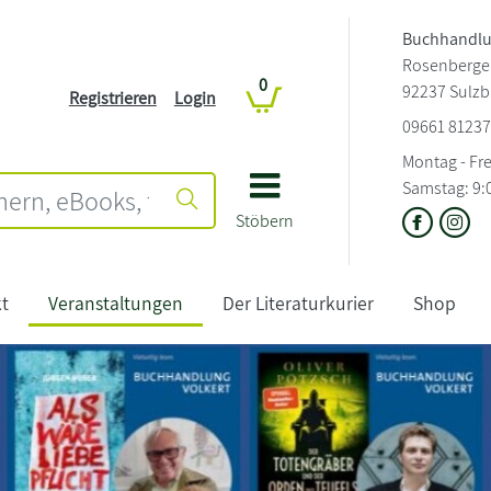
Buchhandlu
Rosenberger
0
92237 Sulz
Registrieren
Login
09661 8123
Montag - Frei
Samstag: 9:0
Stöbern
t
Veranstaltungen
Der Literaturkurier
Shop