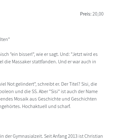
Preis:
20,00
lten"
ch "ein bisserl", wie er sagt. Und: "Jetzt wird es
ael die Massaker stattfanden. Und er war auch in
Not gelindert", schreibt er. Der Titel? Sisi, die
poleon und die SS. Aber "Sisi" ist auch der Name
nnendes Mosaik aus Geschichte und Geschichten
ngehörtes. Hochaktuell und scharf.
in der Gymnasialzeit. Seit Anfang 2013 ist Christian