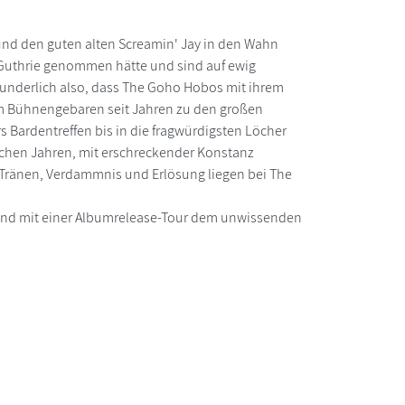
 und den guten alten Screamin' Jay in den Wahn
 Guthrie genommen hätte und sind auf ewig
wunderlich also, dass The Goho Hobos mit ihrem
em Bühnengebaren seit Jahren zu den großen
 Bardentreffen bis in die fragwürdigsten Löcher
ichen Jahren, mit erschreckender Konstanz
 Tränen, Verdammnis und Erlösung liegen bei The
en und mit einer Albumrelease-Tour dem unwissenden