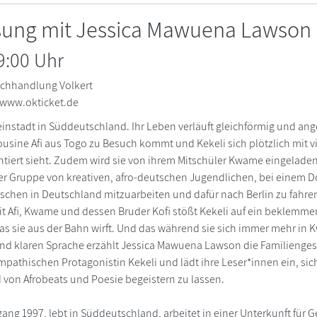
esung mit Jessica Mawuena Lawson
9:00 Uhr
chhandlung Volkert
 www.okticket.de
leinstadt in Süddeutschland. Ihr Leben verläuft gleichförmig und ang
sine Afi aus Togo zu Besuch kommt und Kekeli sich plötzlich mit v
ntiert sieht. Zudem wird sie von ihrem Mitschüler Kwame eingelade
ner Gruppe von kreativen, afro-deutschen Jugendlichen, bei einem 
chen in Deutschland mitzuarbeiten und dafür nach Berlin zu fahre
it Afi, Kwame und dessen Bruder Kofi stößt Kekeli auf ein beklemm
s sie aus der Bahn wirft. Und das während sie sich immer mehr in K
und klaren Sprache erzählt Jessica Mawuena Lawson die Familienges
pathischen Protagonistin Kekeli und lädt ihre Leser*innen ein, sic
 von Afrobeats und Poesie begeistern zu lassen.
ang 1997, lebt in Süddeutschland, arbeitet in einer Unterkunft für 