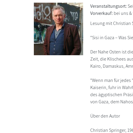
Veranstaltungsort:
Se
Vorverkauf:
bei uns &
Lesung mit Christian
"Sisi in Gaza – Was S
Der Nahe Osten ist die
Zeit, die Klischees a
Kairo, Damaskus, Amm
"Wenn man für jedes "v
Kaiserin, fuhr in Wah
des ägyptischen Präs
von Gaza, dem Nahostk
Über den Autor
Christian Springer, 19