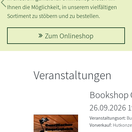
Sawatzki im August 2022
Zurück
Andrea Sawatzki
Veranstaltungen
Bookshop C
26.09.2026 1
Veranstaltungsort:
Bu
Vorverkauf:
Hutkonze