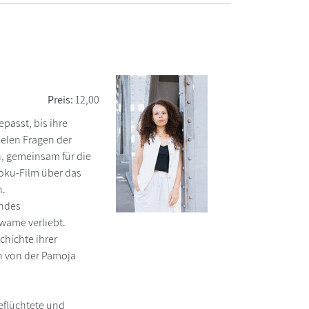
Preis:
12,00
epasst, bis ihre
ielen Fragen der
n, gemeinsam für die
Doku-Film über das
n.
endes
wame verliebt.
chichte ihrer
h von der Pamoja
Geflüchtete und