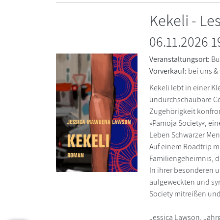
Kekeli - L
06.11.2026 1
Veranstaltungsort:
Bu
Vorverkauf:
bei uns &
Kekeli lebt in einer K
undurchschaubare Cou
Zugehörigkeit konfro
»Pamoja Society«, ei
Leben Schwarzer Mens
Auf einem Roadtrip m
Familiengeheimnis, da
In ihrer besonderen 
aufgeweckten und sym
Society mitreißen und
Jessica Lawson, Jahrg