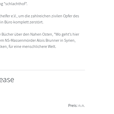
g "schlachthof".
lfer e.V., um die zahlreichen zivilen Opfer des
n Büro komplett zerstört.
ne Bücher über den Nahen Osten, "Wo geht’s hier
em NS-Massenmörder Alois Brunner in Syrien,
ken, für eine menschlichere Welt.
ease
Preis:
n.n.