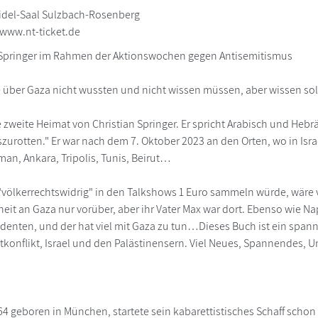
idel-Saal Sulzbach-Rosenberg
 www.nt-ticket.de
 Springer im Rahmen der Aktionswochen gegen Antisemitismus
ie über Gaza nicht wussten und nicht wissen müssen, aber wissen sol
 zweite Heimat von Christian Springer. Er spricht Arabisch und Hebräis
uszurotten." Er war nach dem 7. Oktober 2023 an den Orten, wo in Isr
an, Ankara, Tripolis, Tunis, Beirut…
ölkerrechtswidrig" in den Talkshows 1 Euro sammeln würde, wäre viel 
rheit an Gaza nur vorüber, aber ihr Vater Max war dort. Ebenso wie Na
identen, und der hat viel mit Gaza zu tun…Dieses Buch ist ein spa
onflikt, Israel und den Palästinensern. Viel Neues, Spannendes, U
64 geboren in München, startete sein kabarettistisches Schaff schon 