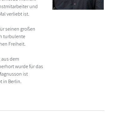
stmitarbeiter und
 verliebt ist.
für seinen großen
ch turbulente
en Freiheit.
t aus dem
nerhort wurde für das
 Magnusson ist
 in Berlin.