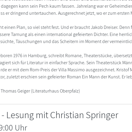
dagegen kann sein Pech kaum fassen. Jahrelang war er Geheimdien
 er dringend untertauchen. Ausgerechnet jetzt, wo er zum ersten Mal
einen Plan, so viel steht fest. Und er braucht Jakob Dreiser. Denn 
sere Tarnung als einen international gefeierten Dichter. Eine herrli
süchte, Täuschungen und das Scheitern im Moment der vermeintlich
eboren 1976 in Hamburg, schreibt Romane, Theaterstücke, übersetz
giert sich für Literatur in einfacher Sprache. Sein Theaterstück Män
urde er mit dem Rom-Preis der Villa Massimo ausgezeichnet. Kristof
r, zuletzt erschien sein gefeierter Roman Ein Mann der Kunst. Er lebt
 Thomas Geiger (Literaturhaus Oberpfalz)
a - Lesung mit Christian Springer
9:00 Uhr