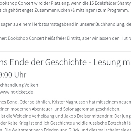
ookshop Concert wird der Platz eng, wenn die 15 Edelsfelder Shanty-
gleich gehört enges Zusammenrücken (& mitsingen) zum Programm.
zu sagen zu einem Herbstsamstagabend in unserer Buchhandlung, den
er: Bookshop Concert heißt freier Eintritt, aber wir lassen den Hut 
ans Ende der Geschichte - Lesung m
9:00 Uhr
chhandlung Volkert
 www.nt-ticket.de
f James Bond. Oder so ähnlich. Kristof Magnusson hat mit seinem neu
 einen modernen Abenteuer- und Spionageroman geschrieben.
 ist die Welt eine Verheißung und Jakob Dreiser mittendrin: Der jun
, der Kalte Krieg ist endlich Geschichte und die russische Botschaft 
. Die Welt strebt nach Frieden und Glück und diesmal scheint sie e