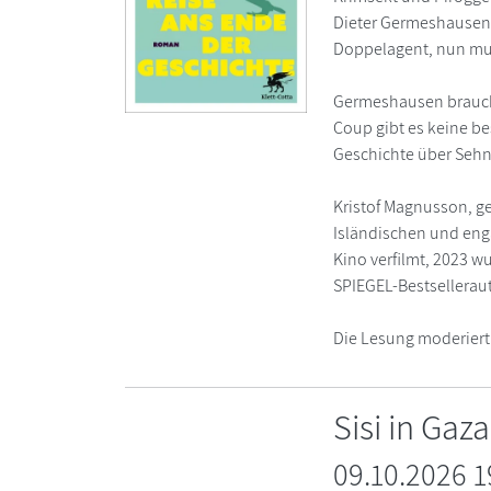
Dieter Germeshausen 
Doppelagent, nun muss
Germeshausen braucht 
Coup gibt es keine bes
Geschichte über Sehn
Kristof Magnusson, g
Isländischen und enga
Kino verfilmt, 2023 w
SPIEGEL-Bestsellerauto
Die Lesung moderiert
Sisi in Gaz
09.10.2026 1