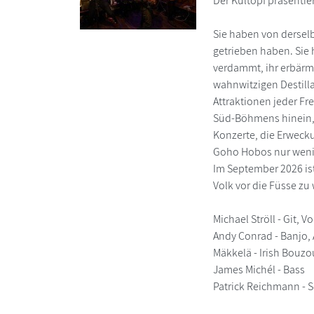
Der Kultopf präsenti
Sie haben von derselb
getrieben haben. Sie
verdammt, ihr erbärm
wahnwitzigen Destill
Attraktionen jeder Fr
Süd-Böhmens hinein, 
Konzerte, die Erweck
Goho Hobos nur weni
Im September 2026 ist
Volk vor die Füsse zu
Michael Ströll - Git, V
Andy Conrad - Banjo,
Mäkkelä - Irish Bouzo
James Michél - Bass
Patrick Reichmann - 