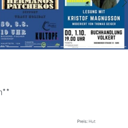
W
h**
Preis:
Hut