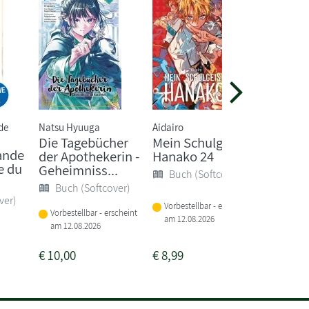
de
Natsu Hyuuga
Aidairo
Judith Sc
Die Tagebücher
Mein Schulgeist
Marmor
ande
der Apothekerin -
Hanako 24
Quecksi
e du
Geheimniss...
Nebel
Buch (Softcover)
Buch (Softcover)
Buch 
ver)
Vorbestellbar - erscheint
Vorbestellbar - erscheint
am 12.08.2026
Sofort li
am 12.08.2026
€
10,00
€
8,99
€
24,00