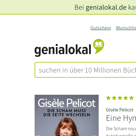
Bei
genialokal.de
kau
Gutschein
Wunschli
Gisèle Pelicot
Eine Hy
Die Scham muss 
Autobiografie 