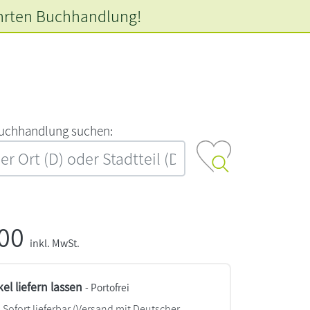
hrten
Buchhandlung!
‍u‍c‍h‍h‍a‍n‍d‍l‍u‍n‍g‍ ‍s‍u‍c‍h‍e‍n‍:‍
,00
inkl. MwSt.
kel liefern lassen
- Portofrei
Sofort lieferbar
(Versand mit Deutscher