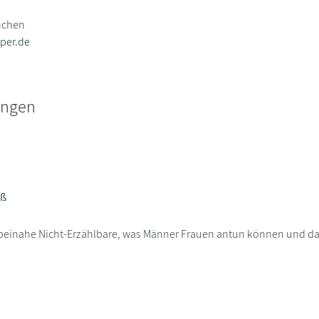
nchen
per.de
ungen
iß
as beinahe Nicht-Erzählbare, was Männer Frauen antun können und d