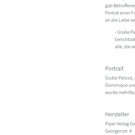
gab Betroffenen
Porträt einer 
an die Liebe ver
- Gisèle 
Gerichtsd
alle, die
Portrait
Gisèle Pelicot
Dominique und 
wurde mehrfac
Hersteller
Piper Verlag 
Georgenstr. 4