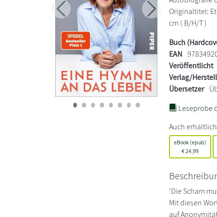
Originaltitel: E
Zurück
Weiter
cm ( B/H/T )
Buch (Hardcov
EAN
9783492
Veröffentlicht
Verlag/Herstel
Übersetzer
Üb
Leseprobe ö
Auch erhältlich
eBook (epub)
€
24,99
Beschreibu
'Die Scham mus
Mit diesen Wor
auf Anonymität