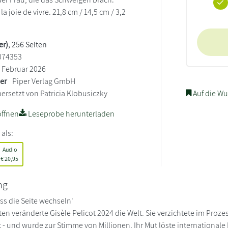
t la joie de vivre. 21,8 cm / 14,5 cm / 3,2
er)
, 256 Seiten
074353
Februar 2026
ler
Piper Verlag GmbH
ersetzt von Patricia Klobusiczky
Auf die Wu
ffnen
Leseprobe herunterladen
 als:
Audio
€
20,95
ng
s die Seite wechseln'
ten veränderte Gisèle Pelicot 2024 die Welt. Sie verzichtete im Proz
 - und wurde zur Stimme von Millionen. Ihr Mut löste international