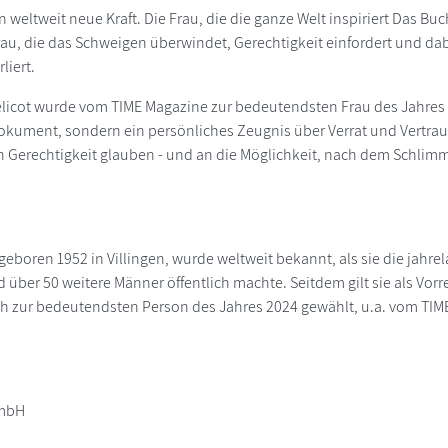
 weltweit neue Kraft. Die Frau, die die ganze Welt inspiriert Das Bu
Frau, die das Schweigen überwindet, Gerechtigkeit einfordert und d
liert.
Pelicot wurde vom TIME Magazine zur bedeutendsten Frau des Jahres 2
okument, sondern ein persönliches Zeugnis über Verrat und Vertraue
 an Gerechtigkeit glauben - und an die Möglichkeit, nach dem Schli
, geboren 1952 in Villingen, wurde weltweit bekannt, als sie die ja
über 50 weitere Männer öffentlich machte. Seitdem gilt sie als Vorr
h zur bedeutendsten Person des Jahres 2024 gewählt, u.a. vom TIM
GmbH