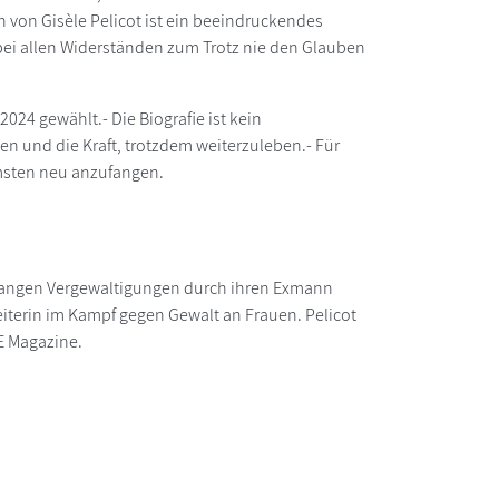
ch von Gisèle Pelicot ist ein beeindruckendes
abei allen Widerständen zum Trotz nie den Glauben
024 gewählt.- Die Biografie ist kein
n und die Kraft, trotzdem weiterzuleben.- Für
mmsten neu anzufangen.
hrelangen Vergewaltigungen durch ihren Exmann
eiterin im Kampf gegen Gewalt an Frauen. Pelicot
E Magazine.