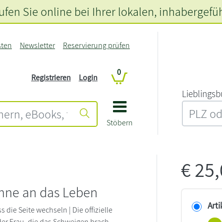
fen Sie online bei Ihrer lokalen
, inhabergefü
sten
Newsletter
Reservierung prüfen
0
Registrieren
Login
L‍i‍e‍b‍l‍i‍n‍g‍s‍b
Stöbern
€
25
mne an das Leben
Arti
die Seite wechseln | Die offizielle
der Frau, die das Schweigen brach.