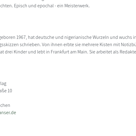
chten. Episch und epochal - ein Meisterwerk.
geboren 1967, hat deutsche und nigerianische Wurzeln und wuchs in 
sskizzen schrieben. Von ihnen erbte sie mehrere Kisten mit Notizb
t drei Kinder und lebt in Frankfurt am Main. Sie arbeitet als Redakte
rlag
raße 10
nchen
anser.de