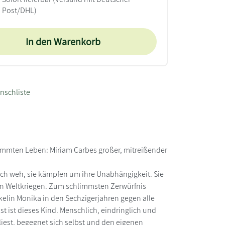
Post/DHL)
In den Warenkorb
nschliste
immten Leben: Miriam Carbes großer, mitreißender
sich weh, sie kämpfen um ihre Unabhängigkeit. Sie
en Weltkriegen. Zum schlimmsten Zerwürfnis
kelin Monika in den Sechzigerjahren gegen alle
st ist dieses Kind. Menschlich, eindringlich und
iest, begegnet sich selbst und den eigenen