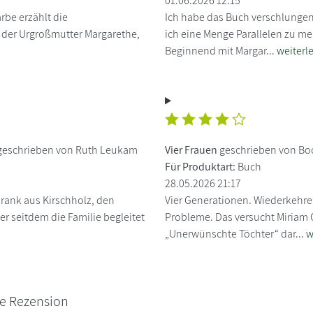
01.06.2026 12:15
be erzählt die
Ich habe das Buch verschlungen,
 der Urgroßmutter Margarethe,
ich eine Menge Parallelen zu me
Beginnend mit Margar...
weiterl
eschrieben von Ruth Leukam
Vier Frauen
geschrieben von Bo
Für Produktart:
Buch
28.05.2026 21:17
chrank aus Kirschholz, den
Vier Generationen. Wiederkehre
r seitdem die Familie begleitet
Probleme. Das versucht Miriam
„Unerwünschte Töchter“ dar...
w
ne Rezension