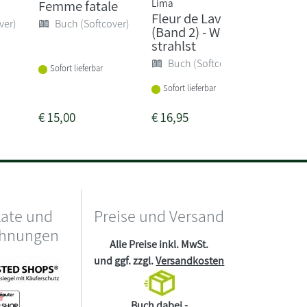
Lima
Femme fatale
Die Ta
Fleur de Lavande
der Apo
ver)
Buch (Softcover)
(Band 2) - Wie du
Geheim
strahlst
Buch 
Buch (Softcover)
Sofort lieferbar
Vorbeste
Sofort lieferbar
am 12.0
€
15,00
€
16,95
€
10,00
kate und
Preise und Versand
chnungen
Alle Preise inkl. MwSt.
und ggf. zzgl.
Versandkosten
Buch dabei -