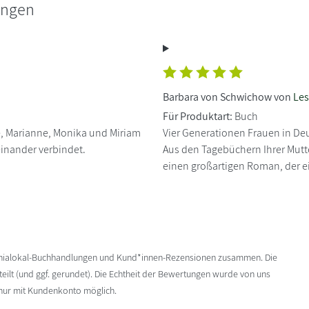
ungen
Barbara von Schwichow von
Les
Für Produktart:
Buch
e, Marianne, Monika und Miriam
Vier Generationen Frauen in De
einander verbindet.
Aus den Tagebüchern Ihrer Mutt
einen großartigen Roman, der e
enialokal-Buchhandlungen und Kund*innen-Rezensionen zusammen. Die
ilt (und ggf. gerundet). Die Echtheit der Bewertungen wurde von uns
 nur mit Kundenkonto möglich.