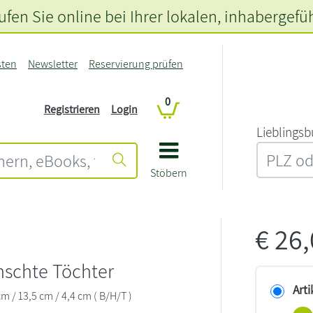
fen Sie online bei Ihrer lokalen
, inhabergefü
sten
Newsletter
Reservierung prüfen
0
Registrieren
Login
L‍i‍e‍b‍l‍i‍n‍g‍s‍b
Stöbern
€
26
schte Töchter
Arti
m / 13,5 cm / 4,4 cm ( B/H/T )