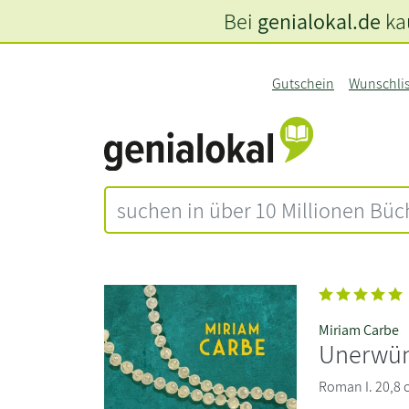
Bei
genialokal.de
kau
Gutschein
Wunschli
Miriam Carbe
Unerwün
Roman I. 20,8 c