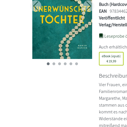
Buch (Hardcov
Zurück
Weiter
EAN
9783446
Veröffentlicht
Verlag/Herstel
Leseprobe ö
Auch erhältlich
eBook (epub)
€
19,99
Beschreibu
Vier Frauen, e
Familienroma
Margarethe, Ma
stammen aus d
kommt es nach 
Widerstände ei
mitreißend mac