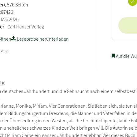
er)
, 576 Seiten
287426
Mai 2026
ler
Carl Hanser Verlag
ffnen
Leseprobe herunterladen
 als:
Auf die Wu
ng
in deutsches Jahrhundert und die Sehnsucht nach einem selbstbest
n
rianne, Monika, Miriam. Vier Generationen. Sie lieben sich, sie tun 
em Bildungsbürgertum Dresdens, die Männer und Väter fallen in d
der Übersiedlung in den Westen, als die hochintelligente, labile En
n uneheliches schwarzes Kind zur Welt bringen will. Die Autorin selb
ht Miriam Carbe ein ganzes Jahrhundert erlebbar. Wer dieses Buch l