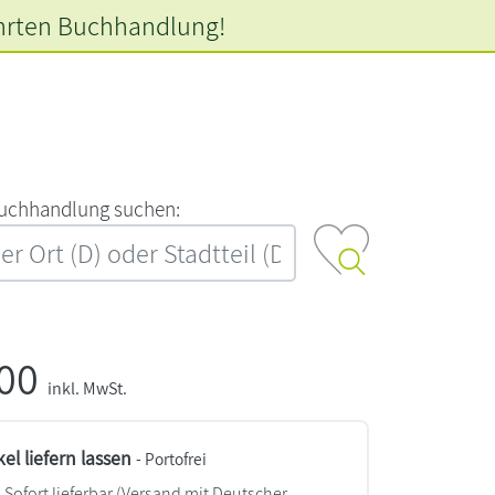
hrten
Buchhandlung!
‍u‍c‍h‍h‍a‍n‍d‍l‍u‍n‍g‍ ‍s‍u‍c‍h‍e‍n‍:‍
,00
inkl. MwSt.
kel liefern lassen
- Portofrei
Sofort lieferbar
(Versand mit Deutscher