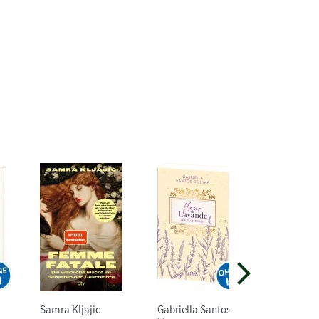
Samra Kljajic
Gabriella Santos de
Natsu Hy