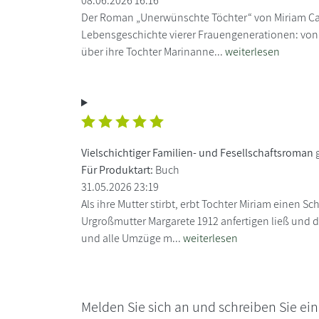
08.06.2026 16:16
Der Roman „Unerwünschte Töchter“ von Miriam Car
Lebensgeschichte vierer Frauengenerationen: von
über ihre Tochter Marinanne...
weiterlesen
Vielschichtiger Familien- und Fesellschaftsroman
g
Für Produktart:
Buch
31.05.2026 23:19
Als ihre Mutter stirbt, erbt Tochter Miriam einen S
Urgroßmutter Margarete 1912 anfertigen ließ und de
und alle Umzüge m...
weiterlesen
Melden Sie sich an und schreiben Sie ei