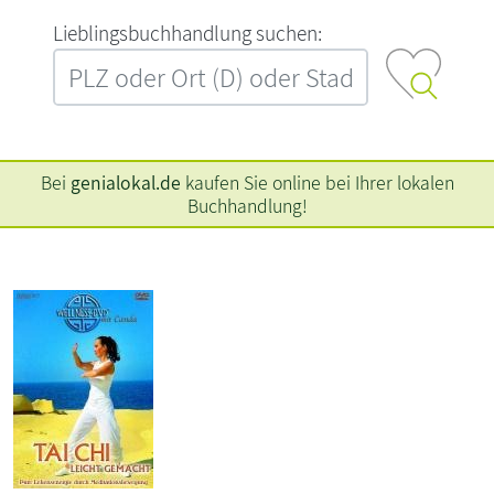
L‍i‍e‍b‍l‍i‍n‍g‍s‍b‍u‍c‍h‍h‍a‍n‍d‍l‍u‍n‍g‍ ‍s‍u‍c‍h‍e‍n‍:‍
Bei
genialokal.de
kaufen Sie online bei Ihrer lokalen
Buchhandlung!