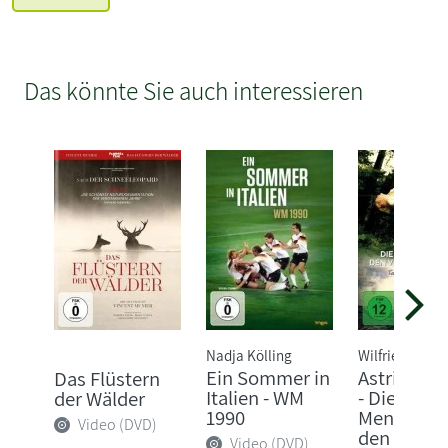
Das könnte Sie auch interessieren
Nadja Kölling
Wilfried Hauk
Ein Sommer in
Astrid Lin
Das Flüstern
Italien - WM
- Die
der Wälder
1990
Menschhei
Video (DVD)
den Ve...
Video (DVD)