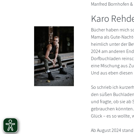
Manfred Bornhofen & 
Karo Rehd
Bücher haben mich sc
Mama als Gute-Nacht-
heimlich unter der Be
2024 am anderen Ende
Dorfbuchladen reinsc
eine Mischung aus Z
Und aus eben diesen 
So schrieb ich kurzer
den süßen Buchlade
und fragte, ob sie a
gebrauchen könnten. 
Glück – es so wollte, 
Ab August 2024 stand