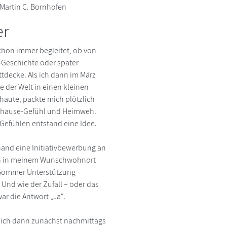
Martin C. Bornhofen
er
hon immer begleitet, ob von
Geschichte oder später
ttdecke. Als ich dann im März
 der Welt in einen kleinen
haute, packte mich plötzlich
uhause-Gefühl und Heimweh.
Gefühlen entstand eine Idee.
hand eine Initiativbewerbung an
n in meinem Wunschwohnort
b Sommer Unterstützung
Und wie der Zufall – oder das
war die Antwort „Ja“.
 ich dann zunächst nachmittags