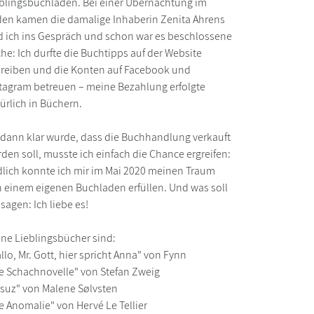
blingsbuchladen. Bei einer Übernachtung im
en kamen die damalige Inhaberin Zenita Ahrens
 ich ins Gespräch und schon war es beschlossene
he: Ich durfte die Buchtipps auf der Website
reiben und die Konten auf Facebook und
tagram betreuen – meine Bezahlung erfolgte
ürlich in Büchern.
 dann klar wurde, dass die Buchhandlung verkauft
den soll, musste ich einfach die Chance ergreifen:
lich konnte ich mir im Mai 2020 meinen Traum
 einem eigenen Buchladen erfüllen. Und was soll
 sagen: Ich liebe es!
ne Lieblingsbücher sind:
llo, Mr. Gott, hier spricht Anna" von Fynn
e Schachnovelle" von Stefan Zweig
suz" von Malene Sølvsten
e Anomalie" von Hervé Le Tellier