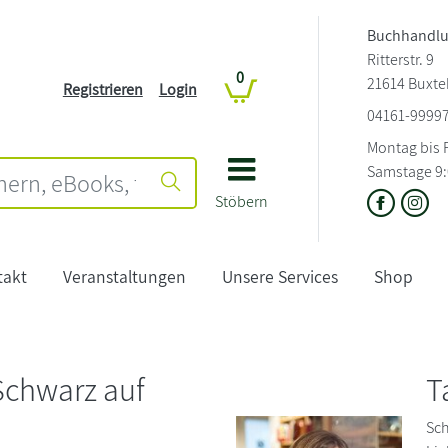
Buchhandlu
Ritterstr. 9
0
21614 Buxt
Registrieren
Login
04161-9999
Montag bis F
Samstage 9:
Stöbern
takt
Veranstaltungen
Unsere Services
Shop
Schwarz auf
T
Sch