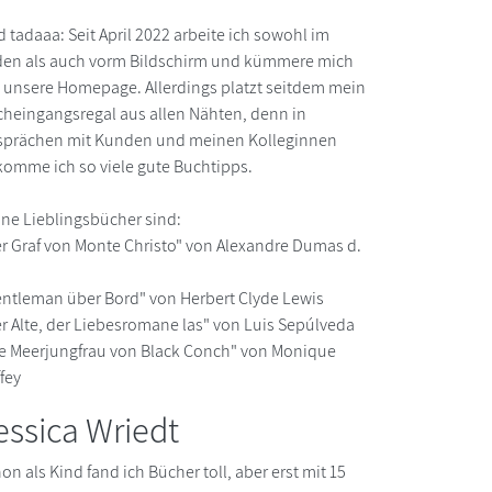
 tadaaa: Seit April 2022 arbeite ich sowohl im
en als auch vorm Bildschirm und kümmere mich
unsere Homepage. Allerdings platzt seitdem mein
heingangsregal aus allen Nähten, denn in
sprächen mit Kunden und meinen Kolleginnen
omme ich so viele gute Buchtipps.
ne Lieblingsbücher sind:
r Graf von Monte Christo" von Alexandre Dumas d.
ntleman über Bord" von Herbert Clyde Lewis
r Alte, der Liebesromane las" von Luis Sepúlveda
e Meerjungfrau von Black Conch" von Monique
fey
essica Wriedt
on als Kind fand ich Bücher toll, aber erst mit 15