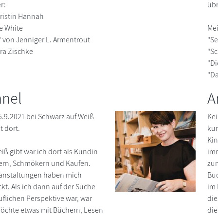
r:
übr
Kristin Hannah
e White
Mei
 von Jenniger L. Armentrout
"Se
era Zischke
"S
"Di
"Da
hnel
A
15.9.2021 bei Schwarz auf Weiß
Kei
t dort.
kur
Kin
iß gibt war ich dort als Kundin
imm
ern, Schmökern und Kaufen.
zum
ranstaltungen haben mich
Buc
t. Als ich dann auf der Suche
im 
flichen Perspektive war, war
die
 möchte etwas mit Büchern, Lesen
die