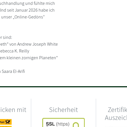
 Buchhandlung und fühlte mich
Und seit Januar 2026 habe ich
l unser „Online-Gedöns“
r sind:
 Teeth" von Andrew Joseph White
ebecca K. Reilly
nem kleinen zornigen Planeten"
Saara El-Arifi
hicken mit
Sicherheit
Zertifi
Auszei