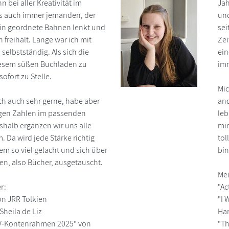
 bei aller Kreativität im
Jah
s auch immer jemanden, der
und
 in geordnete Bahnen lenkt und
sei
 freihält. Lange war ich mit
Zei
selbstständig. Als sich die
ein
diesem süßen Buchladen zu
imm
sofort zu Stelle.
Mic
ich auch sehr gerne, habe aber
and
igen Zahlen im passenden
leb
halb ergänzen wir uns alle
mir
 Da wird jede Stärke richtig
tol
em so viel gelacht und sich über
bin
en, also Bücher, ausgetauscht.
Mei
r:
"Ac
on JRR Tolkien
"I 
heila de Liz
Ha
V-Kontenrahmen 2025" von
"Th