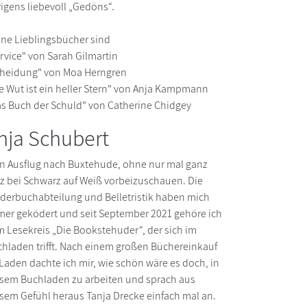
igens liebevoll „Gedöns“.
ne Lieblingsbücher sind
rvice" von Sarah Gilmartin
cheidung" von Moa Herngren
e Wut ist ein heller Stern" von Anja Kampmann
s Buch der Schuld" von Catherine Chidgey
nja Schubert
n Ausflug nach Buxtehude, ohne nur mal ganz
z bei Schwarz auf Weiß vorbeizuschauen. Die
derbuchabteilung und Belletristik haben mich
er geködert und seit September 2021 gehöre ich
 Lesekreis „Die Bookstehuder“, der sich im
hladen trifft. Nach einem großen Büchereinkauf
Laden dachte ich mir, wie schön wäre es doch, in
sem Buchladen zu arbeiten und sprach aus
sem Gefühl heraus Tanja Drecke einfach mal an.