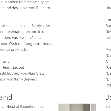
u tun haben und meine eigene
her und das Lesen von Büchern
Und
Lad
um 
te ich mich in den Bereich der
Buc
eratur einarbeiten und in der
Ge
werden. Aus diesem Anlass
bek
it eine Weiterbildung zum Thema
eratur praktisch.
Mei
"De
r sind:
Ä.
on Jenny Lecoat
"Ge
 Bibliothek" von Alan Gratz
"De
nich" von Kerry Drewery
"Di
Rof
eind
J
 ich Head of Papierkram bei
Sch