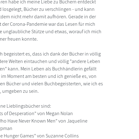
ren habe ich meine Liebe zu Büchern entdeckt
 losgelegt, Bücher zu verschlingen - und kann
tdem nicht mehr damit aufhören. Gerade in der
t der Corona-Pandemie war das Lesen für mich
e unglaubliche Stütze und etwas, worauf ich mich
er freuen konnte.
h begeistert es, dass ich dank der Bücher in völlig
ere Welten eintauchen und völlig "andere Leben
en" kann. Mein Leben als Buchhändlerin gefällt
 im Moment am besten und ich genieße es, von
len Bücher und vielen Buchbegeisterten, wie ich es
, umgeben zu sein.
ne Lieblingsbücher sind:
ts of Desperation" von Megan Nolan
Who Have Never Known Men" von Jaqueline
rpman
e Hunger Games" von Suzanne Collins