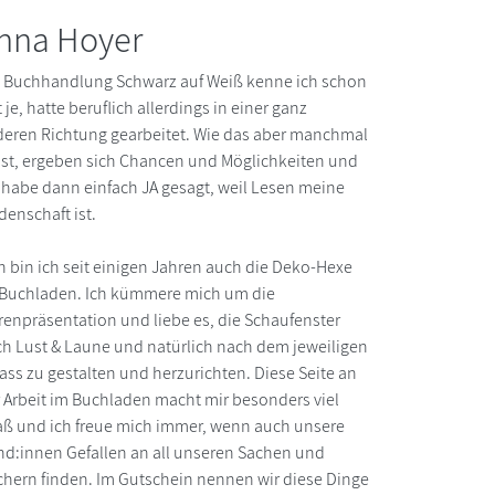
nna Hoyer
 Buchhandlung Schwarz auf Weiß kenne ich schon
t je, hatte beruflich allerdings in einer ganz
eren Richtung gearbeitet. Wie das aber manchmal
ist, ergeben sich Chancen und Möglichkeiten und
 habe dann einfach JA gesagt, weil Lesen meine
denschaft ist.
 bin ich seit einigen Jahren auch die Deko-Hexe
Buchladen. Ich kümmere mich um die
enpräsentation und liebe es, die Schaufenster
h Lust & Laune und natürlich nach dem jeweiligen
ass zu gestalten und herzurichten. Diese Seite an
 Arbeit im Buchladen macht mir besonders viel
ß und ich freue mich immer, wenn auch unsere
d:innen Gefallen an all unseren Sachen und
hern finden. Im Gutschein nennen wir diese Dinge