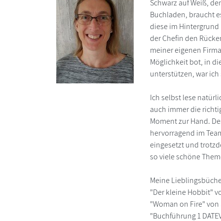
Schwarz auf Weiß, denn
Buchladen, braucht e
diese im Hintergrund
der Chefin den Rücken
meiner eigenen Firma 
Möglichkeit bot, in 
unterstützen, war ich 
Ich selbst lese natürl
auch immer die richt
Moment zur Hand. Des
hervorragend im Team.
eingesetzt und trotzd
so viele schöne Them
Meine Lieblingsbüche
"Der kleine Hobbit" v
"Woman on Fire" von S
"Buchführung 1 DATE