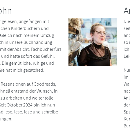
ohn
A
 gelesen, angefangen mit
Die
schen Kinderbüchern und
sei
. Gleich nach meinem Umzug
and
ch in unsere Buchhandlung
so 
 mit der Absicht, Fachbücher fürs
ich
 und hatte sofort das Gefühl,
Lei
Die gemütliche, ruhige und
re hat mich gecatched.
Nun
im 
ch Rezensionen auf Goodreads,
War
chnell entstand der Wunsch, in
nac
u arbeiten und weiter tolle
Anl
Seit Oktober 2024 bin ich nun
der
d lese, lese, lese und schreibe
Spa
ungen.
Kun
Büc