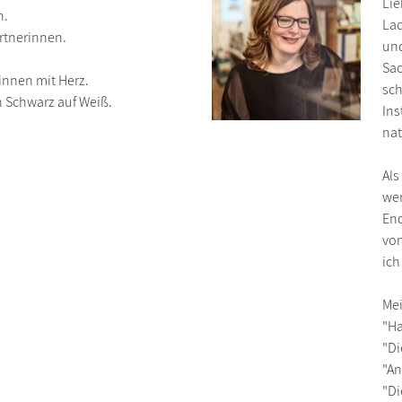
Lie
n.
Lad
rtnerinnen.
und
Sac
innen mit Herz.
sch
n Schwarz auf Weiß.
Ins
nat
Als
wer
End
von
ich
Mei
"Ha
"Di
"An
"Di