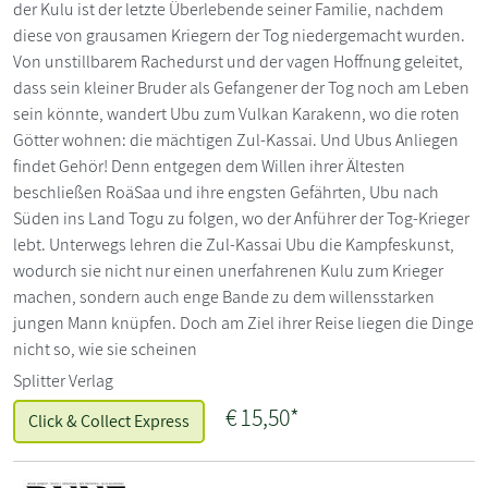
der Kulu ist der letzte Überlebende seiner Familie, nachdem
diese von grausamen Kriegern der Tog niedergemacht wurden.
Von unstillbarem Rachedurst und der vagen Hoffnung geleitet,
dass sein kleiner Bruder als Gefangener der Tog noch am Leben
sein könnte, wandert Ubu zum Vulkan Karakenn, wo die roten
Götter wohnen: die mächtigen Zul-Kassai. Und Ubus Anliegen
findet Gehör! Denn entgegen dem Willen ihrer Ältesten
beschließen RoäSaa und ihre engsten Gefährten, Ubu nach
Süden ins Land Togu zu folgen, wo der Anführer der Tog-Krieger
lebt. Unterwegs lehren die Zul-Kassai Ubu die Kampfeskunst,
wodurch sie nicht nur einen unerfahrenen Kulu zum Krieger
machen, sondern auch enge Bande zu dem willensstarken
jungen Mann knüpfen. Doch am Ziel ihrer Reise liegen die Dinge
nicht so, wie sie scheinen
Splitter Verlag
€
15,50*
Click & Collect Express