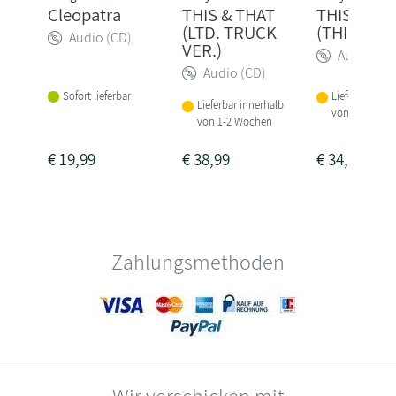
Cleopatra
THIS & THAT
THIS & TH
(LTD. TRUCK
(THIS VER.
Audio (CD)
VER.)
Audio (CD
Audio (CD)
Sofort lieferbar
Lieferbar inne
Lieferbar innerhalb
von 1-2 Woch
von 1-2 Wochen
€
19,99
€
38,99
€
34,99
Zahlungsmethoden
Wir verschicken mit