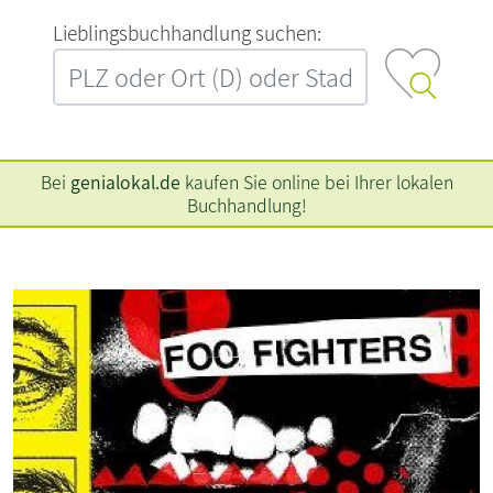
L‍i‍e‍b‍l‍i‍n‍g‍s‍b‍u‍c‍h‍h‍a‍n‍d‍l‍u‍n‍g‍ ‍s‍u‍c‍h‍e‍n‍:‍
Bei
genialokal.de
kaufen Sie online bei Ihrer lokalen
Buchhandlung!