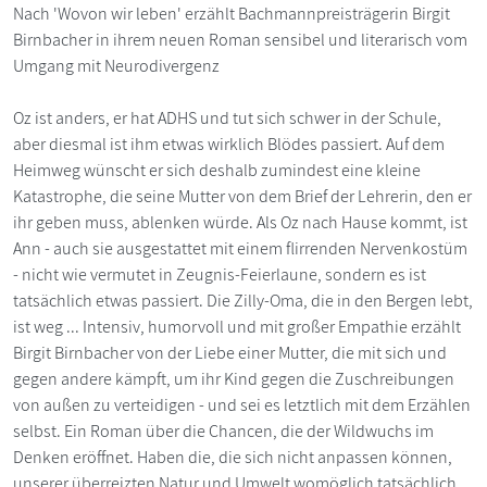
Nach 'Wovon wir leben' erzählt Bachmannpreisträgerin Birgit
Birnbacher in ihrem neuen Roman sensibel und literarisch vom
Umgang mit Neurodivergenz
Oz ist anders, er hat ADHS und tut sich schwer in der Schule,
aber diesmal ist ihm etwas wirklich Blödes passiert. Auf dem
Heimweg wünscht er sich deshalb zumindest eine kleine
Katastrophe, die seine Mutter von dem Brief der Lehrerin, den er
ihr geben muss, ablenken würde. Als Oz nach Hause kommt, ist
Ann - auch sie ausgestattet mit einem flirrenden Nervenkostüm
- nicht wie vermutet in Zeugnis-Feierlaune, sondern es ist
tatsächlich etwas passiert. Die Zilly-Oma, die in den Bergen lebt,
ist weg ... Intensiv, humorvoll und mit großer Empathie erzählt
Birgit Birnbacher von der Liebe einer Mutter, die mit sich und
gegen andere kämpft, um ihr Kind gegen die Zuschreibungen
von außen zu verteidigen - und sei es letztlich mit dem Erzählen
selbst. Ein Roman über die Chancen, die der Wildwuchs im
Denken eröffnet. Haben die, die sich nicht anpassen können,
unserer überreizten Natur und Umwelt womöglich tatsächlich