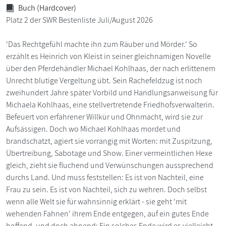
Buch (Hardcover)
Platz 2 der SWR Bestenliste Juli/August 2026
'Das Rechtgefühl machte ihn zum Räuber und Mörder.' So
erzählt es Heinrich von Kleist in seiner gleichnamigen Novelle
über den Pferdehändler Michael Kohlhaas, der nach erlittenem
Unrecht blutige Vergeltung übt. Sein Rachefeldzug ist noch
zweihundert Jahre später Vorbild und Handlungsanweisung für
Michaela Kohlhaas, eine stellvertretende Friedhofsverwalterin.
Befeuert von erfahrener Willkür und Ohnmacht, wird sie zur
Aufsässigen. Doch wo Michael Kohlhaas mordet und
brandschatzt, agiert sie vorrangig mit Worten: mit Zuspitzung,
Übertreibung, Sabotage und Show. Einer vermeintlichen Hexe
gleich, zieht sie fluchend und Verwünschungen aussprechend
durchs Land. Und muss feststellen: Es ist von Nachteil, eine
Frau zu sein. Es ist von Nachteil, sich zu wehren. Doch selbst
wenn alle Welt sie für wahnsinnig erklärt - sie geht 'mit
wehenden Fahnen' ihrem Ende entgegen, auf ein gutes Ende
hoffend, und doch ahnend: Ein solches Ende wird es vielleicht