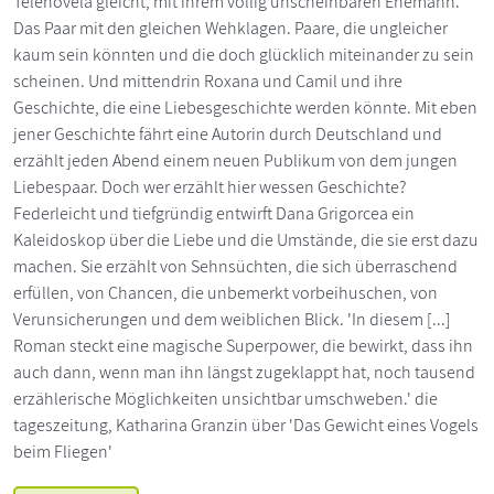
Telenovela gleicht, mit ihrem völlig unscheinbaren Ehemann.
Das Paar mit den gleichen Wehklagen. Paare, die ungleicher
kaum sein könnten und die doch glücklich miteinander zu sein
scheinen. Und mittendrin Roxana und Camil und ihre
Geschichte, die eine Liebesgeschichte werden könnte. Mit eben
jener Geschichte fährt eine Autorin durch Deutschland und
erzählt jeden Abend einem neuen Publikum von dem jungen
Liebespaar. Doch wer erzählt hier wessen Geschichte?
Federleicht und tiefgründig entwirft Dana Grigorcea ein
Kaleidoskop über die Liebe und die Umstände, die sie erst dazu
machen. Sie erzählt von Sehnsüchten, die sich überraschend
erfüllen, von Chancen, die unbemerkt vorbeihuschen, von
Verunsicherungen und dem weiblichen Blick. 'In diesem [...]
Roman steckt eine magische Superpower, die bewirkt, dass ihn
auch dann, wenn man ihn längst zugeklappt hat, noch tausend
erzählerische Möglichkeiten unsichtbar umschweben.' die
tageszeitung, Katharina Granzin über 'Das Gewicht eines Vogels
beim Fliegen'