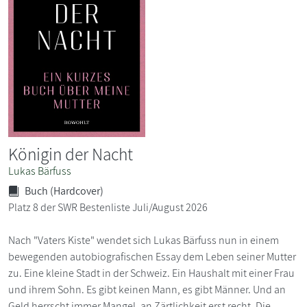
Königin der Nacht
Lukas Bärfuss
Buch (Hardcover)
Platz 8 der SWR Bestenliste Juli/August 2026
Nach "Vaters Kiste" wendet sich Lukas Bärfuss nun in einem
bewegenden autobiografischen Essay dem Leben seiner Mutter
zu. Eine kleine Stadt in der Schweiz. Ein Haushalt mit einer Frau
und ihrem Sohn. Es gibt keinen Mann, es gibt Männer. Und an
Geld herrscht immer Mangel, an Zärtlichkeit erst recht. Die