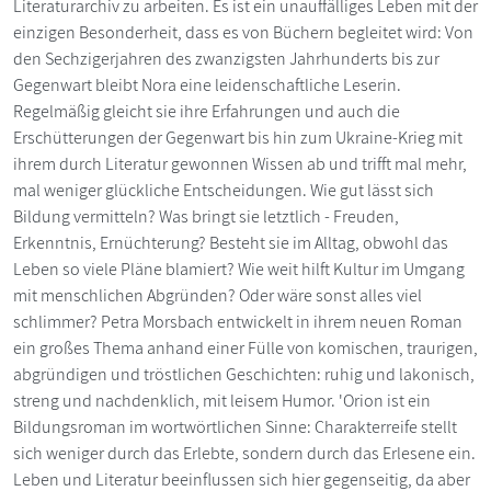
Literaturarchiv zu arbeiten. Es ist ein unauffälliges Leben mit der
einzigen Besonderheit, dass es von Büchern begleitet wird: Von
den Sechzigerjahren des zwanzigsten Jahrhunderts bis zur
Gegenwart bleibt Nora eine leidenschaftliche Leserin.
Regelmäßig gleicht sie ihre Erfahrungen und auch die
Erschütterungen der Gegenwart bis hin zum Ukraine-Krieg mit
ihrem durch Literatur gewonnen Wissen ab und trifft mal mehr,
mal weniger glückliche Entscheidungen. Wie gut lässt sich
Bildung vermitteln? Was bringt sie letztlich - Freuden,
Erkenntnis, Ernüchterung? Besteht sie im Alltag, obwohl das
Leben so viele Pläne blamiert? Wie weit hilft Kultur im Umgang
mit menschlichen Abgründen? Oder wäre sonst alles viel
schlimmer? Petra Morsbach entwickelt in ihrem neuen Roman
ein großes Thema anhand einer Fülle von komischen, traurigen,
abgründigen und tröstlichen Geschichten: ruhig und lakonisch,
streng und nachdenklich, mit leisem Humor. 'Orion ist ein
Bildungsroman im wortwörtlichen Sinne: Charakterreife stellt
sich weniger durch das Erlebte, sondern durch das Erlesene ein.
Leben und Literatur beeinflussen sich hier gegenseitig, da aber